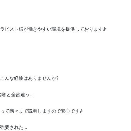
ラピスト様が働きやすい環境を提供しております♪
こんな経験はありませんか?
内容と全然違う…
って隅々まで説明しますので安心です♪
強要された…