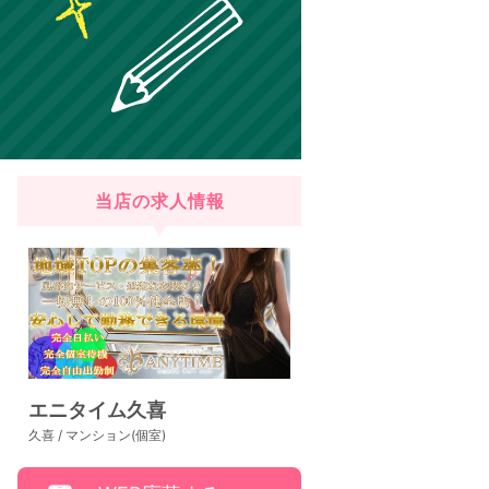
当店の求人情報
エニタイム久喜
久喜 / マンション(個室)