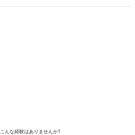
こんな経験はありませんか?