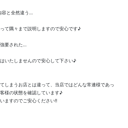
内容と全然違う…
って隅々まで説明しますので安心です♪
強要された…
はいたしませんので安心して下さい♪
てしまうお店とは違って、当店ではどんな常連様であっ
客様の状態を確認しています♪
いますのでご安心ください!!