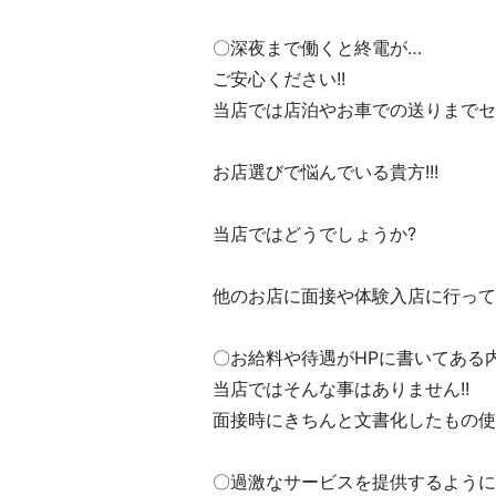
〇深夜まで働くと終電が…
ご安心ください!!
当店では店泊やお車での送りまでセ
お店選びで悩んでいる貴方!!!
当店ではどうでしょうか?
他のお店に面接や体験入店に行って
〇お給料や待遇がHPに書いてある
当店ではそんな事はありません!!
面接時にきちんと文書化したもの使
〇過激なサービスを提供するように