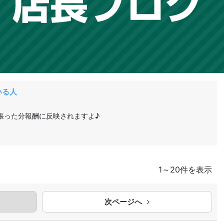
いる人
張った分報酬に反映されますよ♪
1～20件を表示
次ページへ