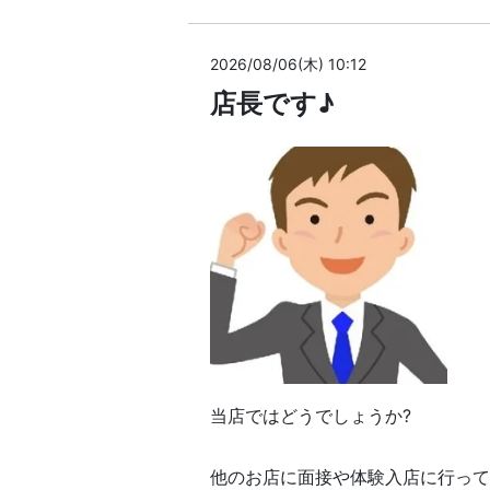
2026/08/06(木) 10:12
店長です♪
当店ではどうでしょうか?
他のお店に面接や体験入店に行って