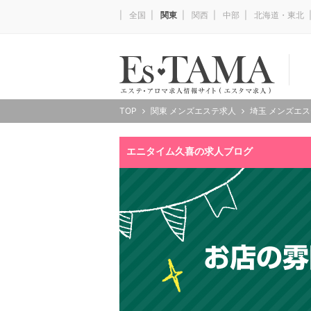
全国
関東
関西
中部
北海道・東北
TOP
関東 メンズエステ求人
埼玉 メンズエ
エニタイム久喜の求人ブログ