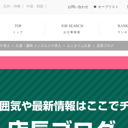
九州・沖縄
中国・四国
お問い合わせ
キープリスト
TOP
JOB SEARCH
RANK
トップ
お仕事検索
ランキ
ステ求人
久喜・蓮田 メンズエステ求人
エニタイム久喜
店長ブログ