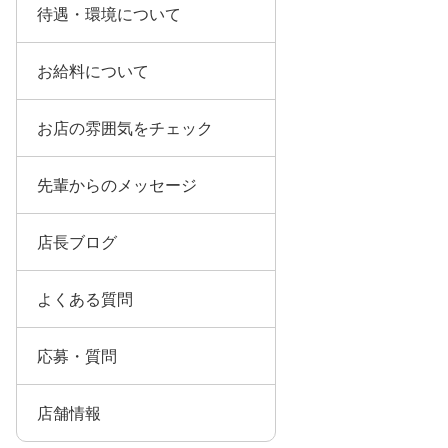
待遇・環境について
お給料について
お店の雰囲気をチェック
先輩からのメッセージ
店長ブログ
よくある質問
応募・質問
店舗情報