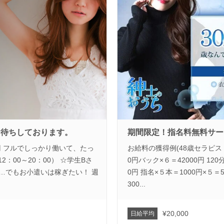
お待ちしております。
期間限定！指名料無料サー
0円 フルでしっかり働いて、たっ
お給料の獲得例(48歳セラピスト
：00～20：00） ☆学生Bさ
0円バック×６＝42000円 12
緒で…でもお小遣いは稼ぎたい！ 週
0円 指名×５本＝1000円×５＝5
300...
¥20,000
日給平均