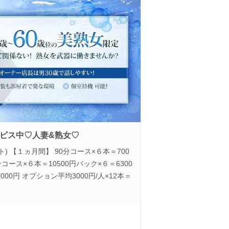
ビス中♡人妻&熟女♡
) 【１ヵ月間】 90分コース×６本＝700
0分コース×６本＝10500円バック×６＝6300
000円 オプション平均3000円/人×12本＝