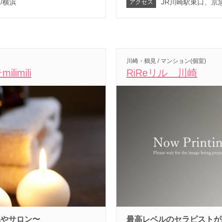
/横浜
JR川崎駅東口、京
アクセス
川崎・鶴見 / マンション(個室)
imili
RiReリル 川崎
れやサロン〜
最高レベルのセラピストが