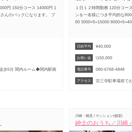
00円 150分コース 14000円 1
１日１２時間勤務 120分コース
ストさんのバックになります。 プ
ンを一名様につき平均的な8000
00 3000×5=15000 8000×5=40
¥40,000
日給平均
\150,000
お祝い金
徒歩5分 関内ルーム◆関内駅南
080-6768-4848
電話番号
宗三寺駐車場前で
アクセス
川崎・鶴見 / マンション(個室)
）
紳士のおうち／川崎