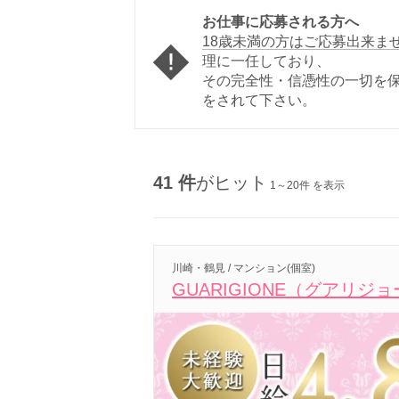
お仕事に応募される方へ
18歳未満の方はご応募出来ま
理に一任しており、
その完全性・信憑性の一切を
をされて下さい。
41 件
がヒット
1～20件 を表示
川崎・鶴見 / マンション(個室)
GUARIGIONE（グアリジ