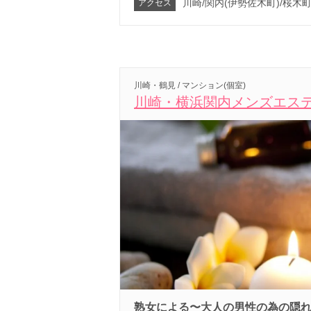
川崎/関内(伊勢佐木町)/桜木町
アクセス
川崎・鶴見 / マンション(個室)
川崎・横浜関内メンズエステmil
熟女による〜大人の男性の為の隠