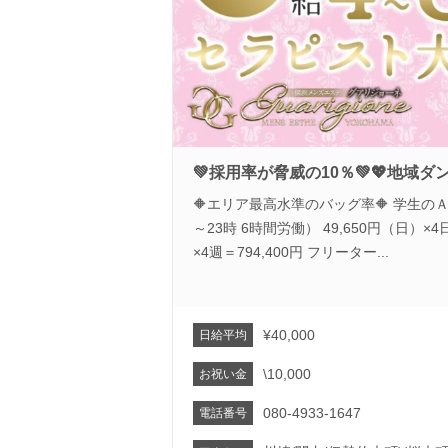
💚採用率が脅威の10％💚💖地域ダ
🔶エリア最高水準のバッグ率🔶 学生のＡ
～23時 6時間労働） 49,650円（日）×4日
×4週＝794,400円 フリーター...
¥40,000
日給平均
\10,000
お祝い金
080-4933-1647
電話番号