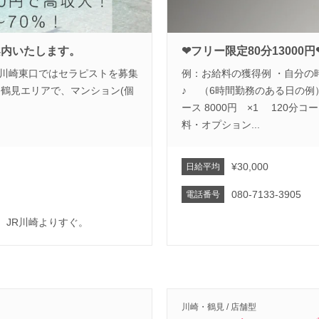
案内いたします。
❤フリー限定80分13000
口)・川崎東口ではセラピストを募集
例：お給料の獲得例 ・自分の
・鶴見エリアで、マンション(個
♪ （6時間勤務のある日の例）
ース 8000円 ×1 120分コ
料・オプション...
¥30,000
日給平均
080-7133-3905
電話番号
、JR川崎よりすぐ。
川崎・鶴見 / 店舗型