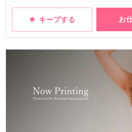
お
キープする