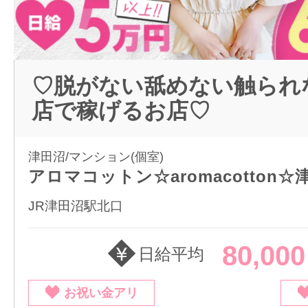
♡脱がない舐めない触られ
店で稼げるお店♡
津田沼/マンション(個室)
アロマコットン☆aromacotton
JR津田沼駅北口
80,00
日給平均
お祝い金アリ