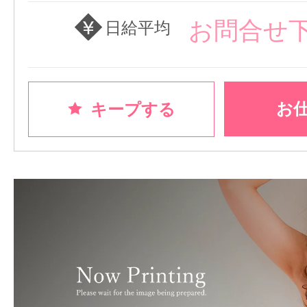
お問合せ
日給平均
お
キープする