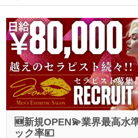
メンズエステコラム
新
ログイン
🆕新規OPEN💫業界最高
ック率💴