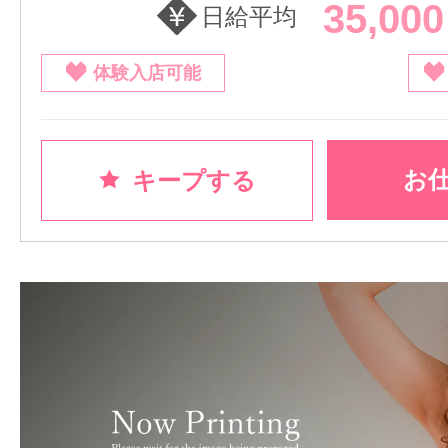
35,00
日給平均
体験入店可能
お
キープする