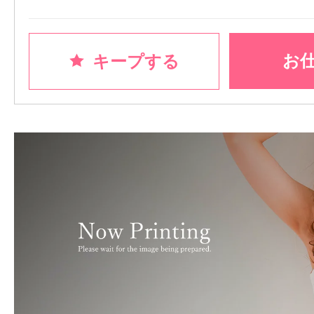
お
キープする