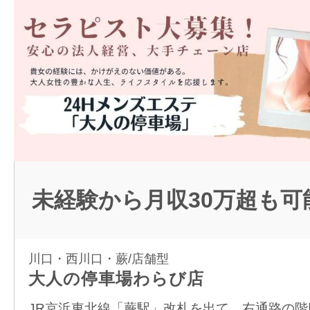
未経験から月収30万超も可
川口・西川口・蕨/店舗型
大人の停車場わらび店
JR京浜東北線「蕨駅」改札を出て、右通路の階