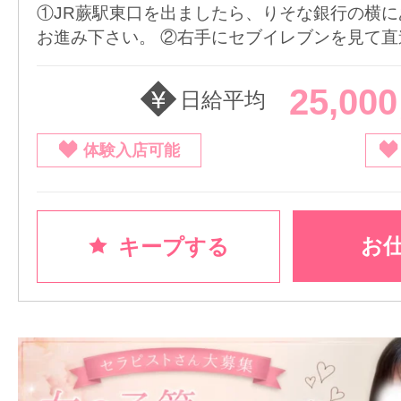
①JR蕨駅東口を出ましたら、りそな銀行の横
お進み下さい。 ②右手にセブイレブンを見て直進
25,00
日給平均
体験入店可能
お
キープする