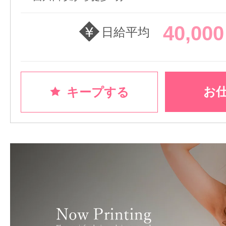
40,00
日給平均
お
キープする