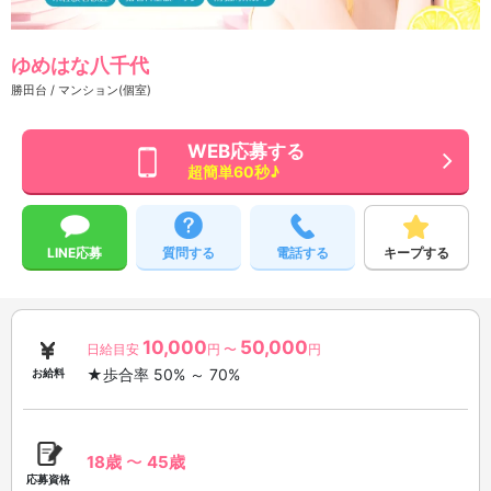
ゆめはな八千代
勝田台 / マンション(個室)
WEB応募する
超簡単60秒♪
LINE応募
質問する
電話する
キープする
10,000
50,000
日給目安
円 〜
円
★歩合率 50% ～ 70%
お給料
18歳
〜
45歳
応募資格