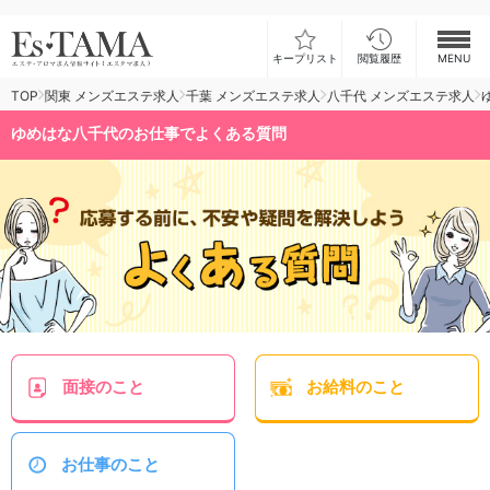
キープリスト
閲覧履歴
MENU
TOP
関東 メンズエステ求人
千葉 メンズエステ求人
八千代 メンズエステ求人
お仕事検索
ゆめはな八千代のお仕事でよくある質問
お仕事ランキング
お仕事体験談
スカウト型求人エスジョブ
メンズエステコラム
ログイン
新規会員登録
面接
のこと
お給料
のこと
お仕事
のこと