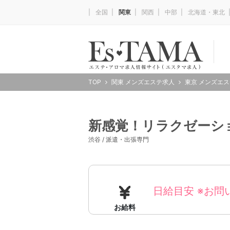
全国
関東
関西
中部
北海道・東北
TOP
関東 メンズエステ求人
東京 メンズエ
新感覚！リラクゼーショ
渋谷 / 派遣・出張専門
日給目安 ※お問
お給料