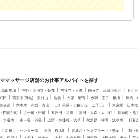
ロママッサージ店舗のお仕事アルバイトを探す
・高田馬場
中野・高円寺・荻窪
吉祥寺・三鷹
国分寺・武蔵小金井
下北沢
町田
西東京(田無)・東村山
池袋
大塚・巣鴨
赤羽・王子・板橋
練馬・
表参道
六本木・赤坂・青山
三軒茶屋・自由が丘・二子玉川
東京駅・日本橋
・門前仲町
浜松町・田町
五反田・品川
蒲田・大森・大井町
錦糸町・亀
・水道橋
市ヶ谷・四谷
上野・御徒町・浅草
秋葉原・神田・浅草橋
日暮
新横浜・センター南
関内・桜木町
青葉台・たまプラーザ・鷺沼
川崎・
丘・稲田堤
本厚木・海老名
大和・中央林間
相模原・相模大野・橋本
茅