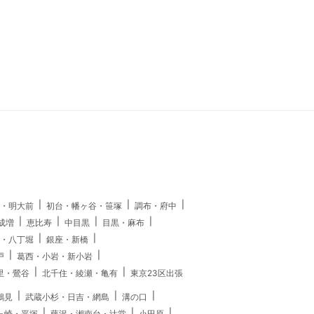
・明大前
初台・幡ヶ谷・笹塚
調布・府中
成増
恵比寿
中目黒
目黒・麻布
・八丁堀
銀座・新橋
戸
葛西・小岩・新小岩
里・鶯谷
北千住・綾瀬・亀有
東京23区出張
鶴見
武蔵小杉・日吉・網島
溝の口
ヶ崎・平塚
藤沢・湘南台・辻堂
小田原