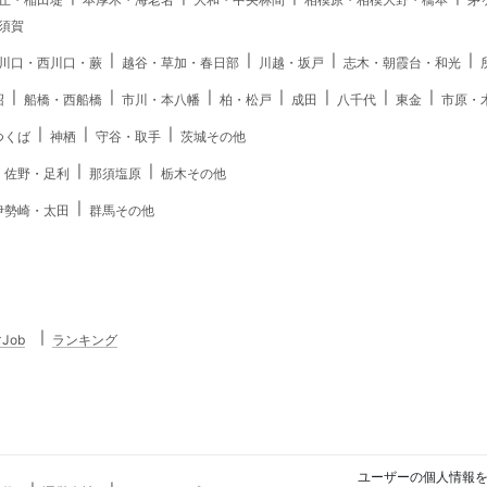
須賀
川口・西川口・蕨
越谷・草加・春日部
川越・坂戸
志木・朝霞台・和光
沼
船橋・西船橋
市川・本八幡
柏・松戸
成田
八千代
東金
市原・
つくば
神栖
守谷・取手
茨城その他
・佐野・足利
那須塩原
栃木その他
伊勢崎・太田
群馬その他
Job
ランキング
ユーザーの個人情報を