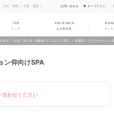
九州・沖縄
中国・四国
お問い合わせ
キープリスト
TOP
JOB SEARCH
RANK
トップ
お仕事検索
ランキ
ステ求人
渋谷・代々木・表参道 メンズエステ求人
新感覚！リラクゼーション仰
ン仰向けSPA
い合わせください