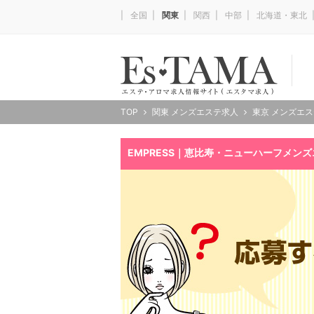
全国
関東
関西
中部
北海道・東北
TOP
関東 メンズエステ求人
東京 メンズエ
EMPRESS｜恵比寿・ニューハーフメン