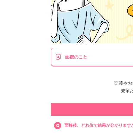
面接
のこと
面接やお
先輩
面接後、どれ位で結果が分かります