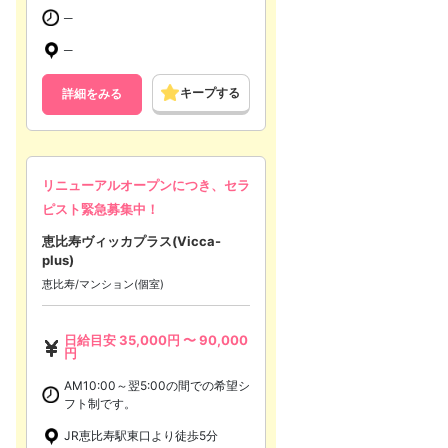
─
─
キープする
詳細をみる
リニューアルオープンにつき、セラ
ピスト緊急募集中！
恵比寿ヴィッカプラス(Vicca-
plus)
恵比寿/マンション(個室)
日給目安
35,000
円 〜
90,000
円
AM10:00～翌5:00の間での希望シ
フト制です。
JR恵比寿駅東口より徒歩5分