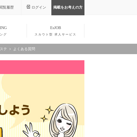
閲覧履歴
ログイン
掲載をお考えの方
ING
EsJOB
ング
スカウト型 求人サービス
エステ
よくある質問