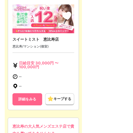
スイートミスト 恵比寿店
恵比寿/マンション(個室)
日給目安
30,000
円 〜
100,000
円
─
─
キープする
詳細をみる
恵比寿の大人気メンズエステ店で貴