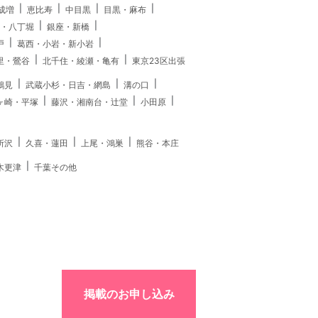
成増
恵比寿
中目黒
目黒・麻布
・八丁堀
銀座・新橋
戸
葛西・小岩・新小岩
里・鶯谷
北千住・綾瀬・亀有
東京23区出張
鶴見
武蔵小杉・日吉・網島
溝の口
ヶ崎・平塚
藤沢・湘南台・辻堂
小田原
所沢
久喜・蓮田
上尾・鴻巣
熊谷・本庄
木更津
千葉その他
掲載のお申し込み