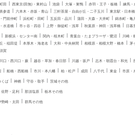
町田
西東京(田無)・東村山
池袋
大塚・巣鴨
赤羽・王子・板橋
練馬・
表参道
六本木・赤坂・青山
三軒茶屋・自由が丘・二子玉川
東京駅・日本橋
・門前仲町
浜松町・田町
五反田・品川
蒲田・大森・大井町
錦糸町・亀
・水道橋
市ヶ谷・四谷
上野・御徒町・浅草
秋葉原・神田・浅草橋
日暮
新横浜・センター南
関内・桜木町
青葉台・たまプラーザ・鷺沼
川崎・
丘・稲田堤
本厚木・海老名
大和・中央林間
相模原・相模大野・橋本
茅
須賀
川口・西川口・蕨
越谷・草加・春日部
川越・坂戸
志木・朝霞台・和光
沼
船橋・西船橋
市川・本八幡
柏・松戸
成田
八千代
東金
市原・
つくば
神栖
守谷・取手
茨城その他
・佐野・足利
那須塩原
栃木その他
伊勢崎・太田
群馬その他