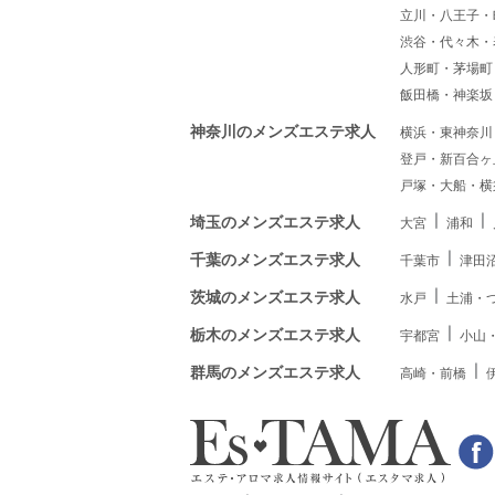
立川・八王子・
渋谷・代々木・
人形町・茅場町
飯田橋・神楽坂
神奈川のメンズエステ求人
横浜・東神奈川
登戸・新百合ヶ
戸塚・大船・横
埼玉のメンズエステ求人
大宮
浦和
千葉のメンズエステ求人
千葉市
津田
茨城のメンズエステ求人
水戸
土浦・
栃木のメンズエステ求人
宇都宮
小山
群馬のメンズエステ求人
高崎・前橋