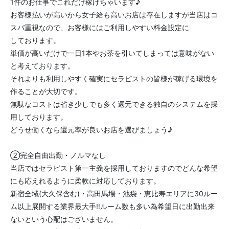
1件のお仕事でこれだけ稼げちゃいます♪
お客様払いが高いから女子給も高いお店は存在しますが当店はコ
スパ重視なので、お客様にはご利用しやすい料金設定に
しております。
単価が高いだけで一日1本やお茶を引いてしまっては意味がない
と考えております。
それよりも利用しやすく確実にセラピストの皆様が稼げる環境を
作ることが大切です。
無駄なコストは省き少しでも多く還元できる独自のシステムを採
用しております。
どうせ働くなら還元率が良いお店を選びましょう♪
②完全自由出勤・ノルマなし
当店ではセラピスト第一主義を採用しておりますのでどんな希望
にも応えれるように柔軟に対応しております。
新宿全域(大久保含む)・高田馬場・池袋・恵比寿エリアに30ルー
ム以上展開する業界最大手‼️ルーム数も多い為希望日に出勤出来
ないという心配はございません。