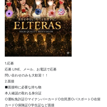
1.応募
応募 LINE、メール、お電話で応募
問い合わせのみも大歓迎！！
2.面接
■面接時に必要な持ち物
本人確認の取れる身分証
○運転免許証○マイナンバーカード○住民票○パスポート○在留
カード○保険証○学生証など面接