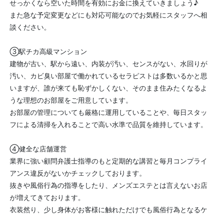
せっかくなら空いた時間を有効にお金に換えていきましょう♪
また急な予定変更などにも対応可能なのでお気軽にスタッフへ相
談ください。
③駅チカ高級マンション
建物が古い、駅から遠い、内装が汚い、センスがない、水回りが
汚い、カビ臭い部屋で働かれているセラピストは多数いるかと思
いますが、誰が来ても恥ずかしくない、そのまま住みたくなるよ
うな理想のお部屋をご用意しています。
お部屋の管理についても厳格に運用していることや、毎日スタッ
フによる清掃を入れることで高い水準で品質を維持しています。
④健全な店舗運営
業界に強い顧問弁護士指導のもと定期的な講習と毎月コンプライ
アンス違反がないかチェックしております。
抜きや風俗行為の指導をしたり、メンズエステとは言えないお店
が増えてきております。
衣装然り、少し身体がお客様に触れただけでも風俗行為となるケ