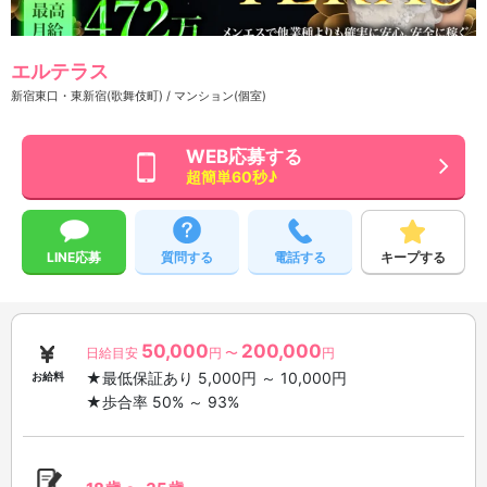
エルテラス
新宿東口・東新宿(歌舞伎町) / マンション(個室)
WEB応募する
超簡単60秒♪
LINE応募
質問する
電話する
キープする
50,000
200,000
日給目安
円 〜
円
★最低保証あり 5,000円 ～ 10,000円
お給料
★歩合率 50% ～ 93%