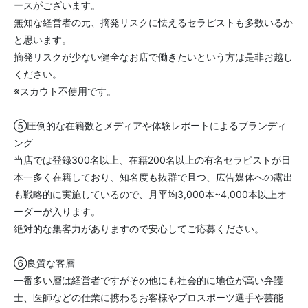
ースがございます。
無知な経営者の元、摘発リスクに怯えるセラピストも多数いるか
と思います。
摘発リスクが少ない健全なお店で働きたいという方は是非お越し
ください。
※スカウト不使用です。
⑤圧倒的な在籍数とメディアや体験レポートによるブランディ
ング
当店では登録300名以上、在籍200名以上の有名セラピストが日
本一多く在籍しており、知名度も抜群で且つ、広告媒体への露出
も戦略的に実施しているので、月平均3,000本~4,000本以上オ
ーダーが入ります。
絶対的な集客力がありますので安心してご応募ください。
➅良質な客層
一番多い層は経営者ですがその他にも社会的に地位が高い弁護
士、医師などの仕業に携わるお客様やプロスポーツ選手や芸能