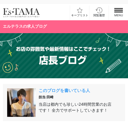
キープリスト
閲覧履歴
MENU
エルテラスの求人ブログ
お仕事検索
お仕事ランキング
お仕事体験談
スカウト型求人エスジョブ
メンズエステコラム
このブログを書いている人
担当:田崎
ログイン
新規会員登録
当店は都内でも珍しい24時間営業のお店
です！ 全力でサポートしていきます！