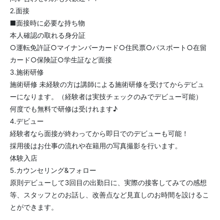
2.面接
■面接時に必要な持ち物
本人確認の取れる身分証
○運転免許証○マイナンバーカード○住民票○パスポート○在留
カード○保険証○学生証など面接
3.施術研修
施術研修 未経験の方は講師による施術研修を受けてからデビュ
ーになります。（経験者は実技チェックのみでデビュー可能）
何度でも無料で研修は受けれます♪
4.デビュー
経験者なら面接が終わってから即日でのデビューも可能！
採用後はお仕事の流れや在籍用の写真撮影を行います。
体験入店
5.カウンセリング&フォロー
原則デビューして3回目の出勤日に、実際の接客してみての感想
等、スタッフとのお話し、改善点など見直しのお時間を設けるこ
とができます。