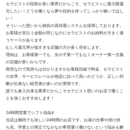
セラピストの役割が多い業界だからこそ、セラピストに最大限還
元したい！どうせ働くなら夢や目的を持ってしっかり稼いでほし
い！
そういった想いから独自の高待遇システムを採用しております。
お客様が支払う金額が同じなのにセラピストのお給料が大きく違
うケースがあります。
むしろ還元率が低すぎる店舗の方が多く存在します。
理由は、お客様第一でも、女の子第一でもなくオーナー第一主義
の店舗が多いからです。
商売なので気持ちは分かりますがお客様目線で料金、セラピスト
の水準、サービスレベルが他店に比べて高いかどうか、正しい判
断が出来ない経営者が多いのが実情です。
誰でも参入出来る業界だからこそセラピスト想いのお店で働くこ
とを強くおすすめします！
24時間営業でシフト自由♪
当店は都内でも珍しい24時間のお店です。お昼の仕事や掛け持
ち先、学業との両立でなかなか希望通り働けないという悩みも解