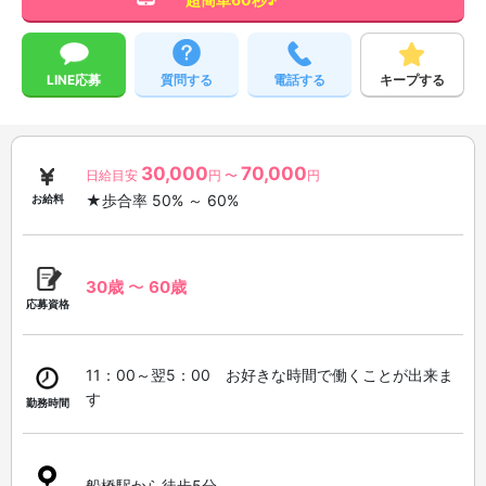
LINE応募
質問する
電話する
キープする
30,000
70,000
日給目安
円 〜
円
★歩合率 50% ～ 60%
お給料
30歳
〜
60歳
応募資格
11：00～翌5：00 お好きな時間で働くことが出来ま
す
勤務時間
船橋駅から徒歩5分