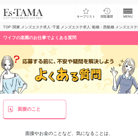
キープリスト
閲覧履歴
MENU
TOP
関東 メンズエステ求人
千葉 メンズエステ求人
船橋・西船橋 メンズエステ
お仕事検索
ワイフの楽園のお仕事でよくある質問
お仕事ランキング
お仕事体験談
スカウト型求人エスジョブ
メンズエステコラム
ログイン
新規会員登録
面接
のこと
面接やお金のことなど、気になることは、