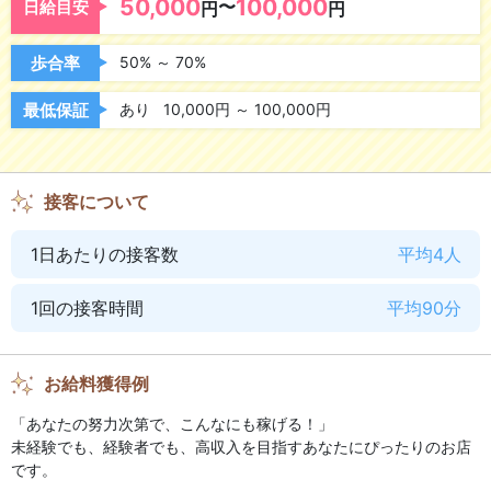
50,000
100,000
指名料バックあり
〜
オプションバックあり
日給目安
円
円
歩合率
50% ～ 70%
気になるお店の環境
最低保証
あり
10,000円 ～ 100,000円
研修制度あり
資格取得可能
アリバイ会社あり
寮完備
接客について
ニューオープン
お店に宿泊可
1日あたりの接客数
平均4人
独立支援あり
wifi完備
1回の接客時間
平均90分
出張面接
お給料獲得例
待遇・働きやすさ
「あなたの努力次第で、こんなにも稼げる！」
未経験OK
経験者優遇
未経験でも、経験者でも、高収入を目指すあなたにぴったりのお店
です。
制服貸与
自由出勤制