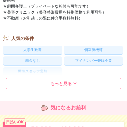
提携先
☆顧問弁護士（プライベートな相談も可能です）
☆美容クリニック（美容整形費用を特別価格で利用可能）
☆不動産（お引越しの際に仲介手数料無料）
人気の条件
大学生歓迎
個室待機可
罰金なし
マイナンバー登録不要
男性スタッフ常駐
もっと見る
大切なお金のこと
日払いOK
昇給あり
気になるお給料
交通費支給
雑費負担なし
日払いOK