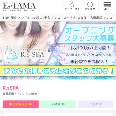
キープリスト
閲覧履歴
MENU
TOP
関東 メンズエステ求人
東京 メンズエステ求人
大久保・高田馬場 メンズ
お仕事検索
お仕事ランキング
お仕事体験談
スカウト型求人エスジョブ
メンズエステコラム
ログイン
新規会員登録
R,sSPA
高田馬場 / マンション(個室)
本日体験入店OK
未経験OK
主婦歓迎