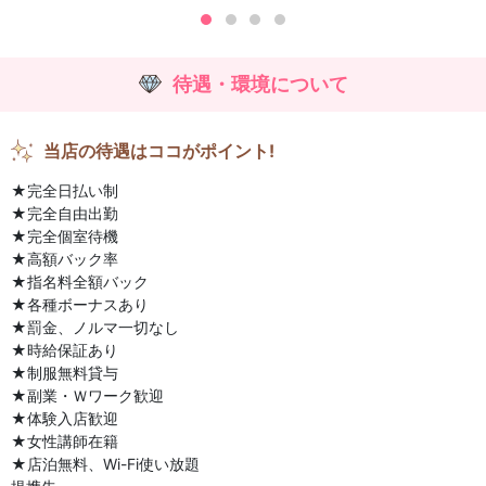
待遇・環境について
当店の待遇はココがポイント!
★完全日払い制
★完全自由出勤
★完全個室待機
★高額バック率
★指名料全額バック
★各種ボーナスあり
★罰金、ノルマ一切なし
★時給保証あり
★制服無料貸与
★副業・Ｗワーク歓迎
★体験入店歓迎
★女性講師在籍
★店泊無料、Wi-Fi使い放題