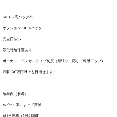
かけもち可
送迎あり
60％～高バック率
ノルマなし
週1から勤務OK
オプション100％バック
主婦歓迎
完全日払い
最低時給保証あり
ボーナス・インセンティブ制度（頑張りに応じて報酬アップ）
月収100万円以上も目指せます！
給与例（参考）
※バック率によって変動
週1日勤務（1日4時間）