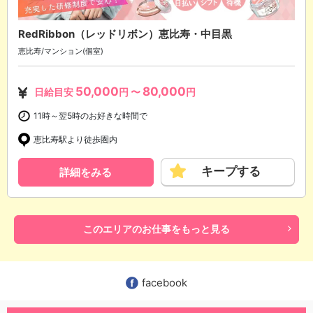
RedRibbon（レッドリボン）恵比寿・中目黒
恵比寿/マンション(個室)
50,000
80,000
日給目安
円 〜
円
11時～翌5時のお好きな時間で
恵比寿駅より徒歩圏内
キープする
詳細をみる
このエリアのお仕事をもっと見る
facebook