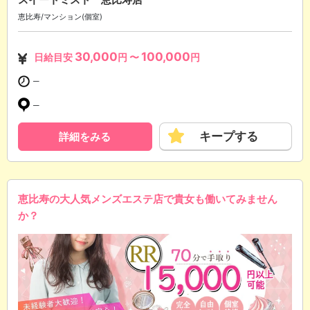
恵比寿/マンション(個室)
30,000
100,000
日給目安
円 〜
円
─
─
キープする
詳細をみる
恵比寿の大人気メンズエステ店で貴女も働いてみません
か？