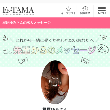
キープリスト
閲覧履歴
MENU
梶尾ゆみさんの求人メッセージ
お仕事検索
お仕事ランキング
お仕事体験談
スカウト型求人エスジョブ
メンズエステコラム
ログイン
新規会員登録
梶尾ゆみさん