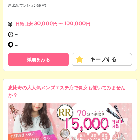
恵比寿/マンション(個室)
30,000
100,000
日給目安
円 〜
円
─
─
キープする
詳細をみる
恵比寿の大人気メンズエステ店で貴女も働いてみません
か？