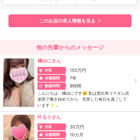
このお店の求人情報を見る
他の先輩からのメッセージ
橘ゆにさん
150万円
月収
7年
在籍期間
8時間
勤務時間
こんにちは、橘ゆにです😊 私は恵比寿コマダム倶
楽部で働き始めてから、充実した毎日を過ごして
います✨ …
叶るりさん
30万円
月収
10カ月
在籍期間