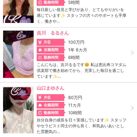
5時間
勤務時間
毎日新しい発見と学びがあり、とてもやりがいを
感じています✨ スタッフの方々のサポートも手厚
く、働きや…
吉川 るるさん
100万円
月収
1年 6カ月
在籍期間
6時間
勤務時間
こんにちは、吉川るるです😊 私は恵比寿コマダム
倶楽部で働き始めてから、充実した毎日を過ごし
ています✨…
山口まゆさん
80万円
月収
11カ月
在籍期間
10時間
勤務時間
自分自身の成長を日々実感しています✨ スタッフ
やセラピスト同士の仲も良く、和気あいあいとし
た雰囲気の…