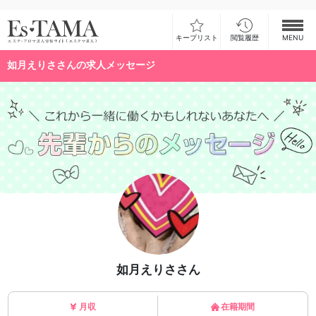
キープリスト
閲覧履歴
MENU
如月えりささんの求人メッセージ
お仕事検索
お仕事ランキング
お仕事体験談
スカウト型求人エスジョブ
メンズエステコラム
ログイン
新規会員登録
如月えりささん
月収
在籍期間