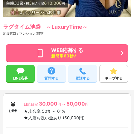
ラグタイム池袋 ～LuxuryTime～
池袋東口 / マンション(個室)
WEB応募する
超簡単60秒♪
LINE応募
質問する
電話する
キープする
30,000
50,000
日給目安
円 〜
円
★歩合率 50% ～ 61%
お給料
★入店お祝い金あり (50,000円)