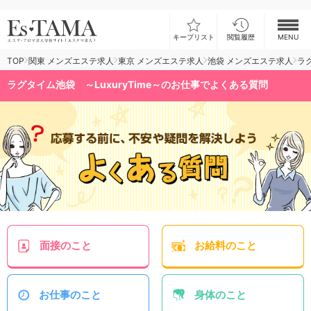
キープリスト
閲覧履歴
MENU
TOP
関東 メンズエステ求人
東京 メンズエステ求人
池袋 メンズエステ求人
ラグ
お仕事検索
ラグタイム池袋 ～LuxuryTime～のお仕事でよくある質問
お仕事ランキング
お仕事体験談
スカウト型求人エスジョブ
メンズエステコラム
ログイン
新規会員登録
面接
のこと
お給料
のこと
お仕事
のこと
身体
のこと