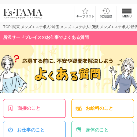
キープリスト
閲覧履歴
MENU
TOP
関東 メンズエステ求人
埼玉 メンズエステ求人
所沢 メンズエステ求人
所
お仕事検索
所沢サードプレイスのお仕事でよくある質問
お仕事ランキング
お仕事体験談
スカウト型求人エスジョブ
メンズエステコラム
ログイン
新規会員登録
面接
のこと
お給料
のこと
お仕事
のこと
身体
のこと