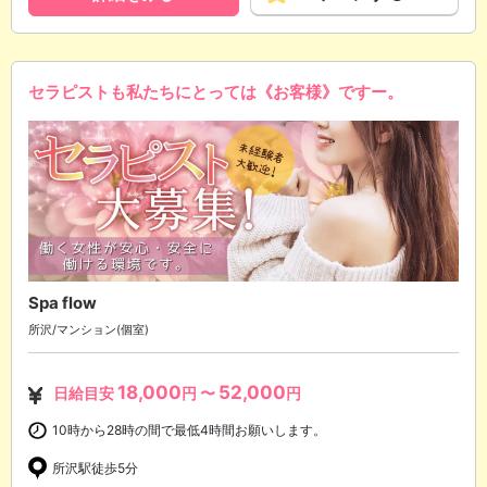
セラピストも私たちにとっては《お客様》ですー。
Spa flow
所沢/マンション(個室)
18,000
52,000
日給目安
円 〜
円
10時から28時の間で最低4時間お願いします。
所沢駅徒歩5分