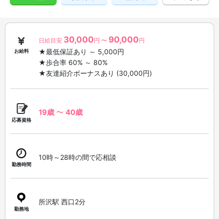
30,000
90,000
日給目安
円 〜
円
★最低保証あり ～ 5,000円
お給料
★歩合率 60% ～ 80%
★友達紹介ボーナスあり (30,000円)
19歳
〜
40歳
応募資格
10時～28時の間で応相談
勤務時間
所沢駅 西口2分
勤務地