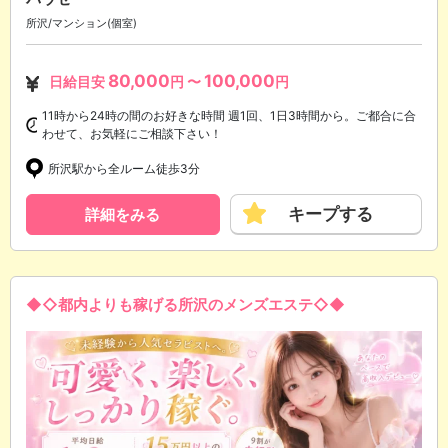
所沢/マンション(個室)
80,000
100,000
日給目安
円 〜
円
11時から24時の間のお好きな時間 週1回、1日3時間から。ご都合に合
わせて、お気軽にご相談下さい！
所沢駅から全ルーム徒歩3分
キープする
詳細をみる
◆◇都内よりも稼げる所沢のメンズエステ◇◆