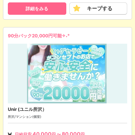
キープする
詳細をみる
90分バック20,000円可能✧˖°
Unir (ユニル所沢）
所沢/マンション(個室)
40,000
80,000
日給目安
円 〜
円