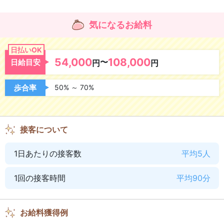
大切なお金のこと
日払いOK
昇給あり
気になるお給料
交通費支給
雑費負担なし
日払いOK
54,000
108,000
指名料バックあり
〜
オプションバックあり
日給目安
円
円
歩合率
50% ～ 70%
気になるお店の環境
研修制度あり
資格取得可能
接客について
アリバイ会社あり
寮完備
1日あたりの接客数
平均5人
ニューオープン
お店に宿泊可
1回の接客時間
平均90分
独立支援あり
wifi完備
出張面接
お給料獲得例