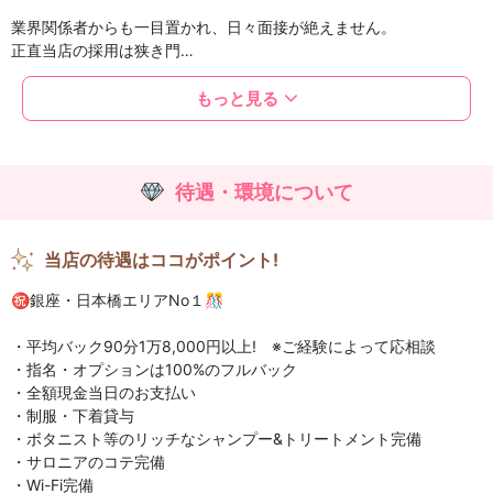
業界関係者からも一目置かれ、日々面接が絶えません。
正直当店の採用は狭き門…
採用率7%!!
もっと見る
ただ、その先には圧倒的に稼げる未来がまってます♪
平均バック90分1万8,000円以上!!
待遇・環境について
いま在籍されているお店の集客力はありますか?
本当に稼げていますか?
当店の待遇はココがポイント!
㊗️銀座・日本橋エリアNo１🎊
・平均バック90分1万8,000円以上! ※ご経験によって応相談
・指名・オプションは100%のフルバック
・全額現金当日のお支払い
・制服・下着貸与
・ボタニスト等のリッチなシャンプー&トリートメント完備
・サロニアのコテ完備
・Wi-Fi完備