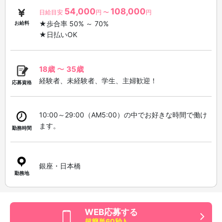
54,000
108,000
日給目安
円 〜
円
★歩合率 50% ～ 70%
お給料
★日払いOK
18歳
〜
35歳
経験者、未経験者、学生、主婦歓迎！
応募資格
10:00～29:00（AM5:00）の中でお好きな時間で働け
ます。
勤務時間
銀座・日本橋
勤務地
WEB応募する
超簡単60秒♪