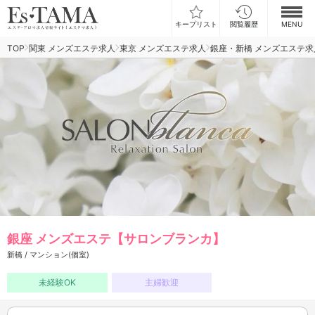
キープリスト
閲覧履歴
MENU
TOP
関東 メンズエステ求人
東京 メンズエステ求人
銀座・新橋 メンズエステ求
お仕事検索
お仕事ランキング
お仕事体験談
スカウト型求人エスジョブ
メンズエステコラム
ログイン
新規会員登録
銀座 メンズエステ【サロンブランカ】
新橋 / マンション(個室)
未経験OK
主婦歓迎