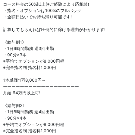
コース料金の50%以上(※ご経験により応相談)
・指名・オプションは100%のフルバック!
待遇・働きやすさ
・全額日払いでお持ち帰り可能です!
未経験OK
経験者優遇
計算してもらえれば圧倒的に稼げる理由がわかります!
制服貸与
自由出勤制
《給与例1》
かけもち可
送迎あり
・1日6時間勤務 週3回出勤
・90分×3本
ノルマなし
週1から勤務OK
※平均でオプションが8,000円程
※完全指名制 指名料1,000円
主婦歓迎
1本単価:1万8,000円～
ーーーーーーーーーーーーーーーーーー
月給 64万円以上可!
《給与例2》
・1日8時間勤務 週4回出勤
・90分×4本
※平均でオプションが8,000円程
※完全指名制 指名料1,000円