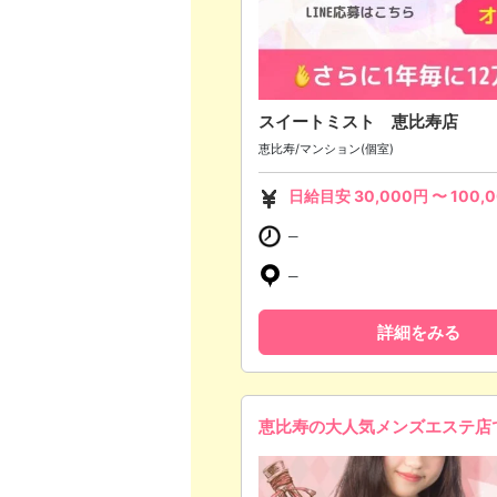
スイートミスト 恵比寿店
恵比寿/マンション(個室)
日給目安
30,000
円 〜
100,
─
─
詳細をみる
恵比寿の大人気メンズエステ店