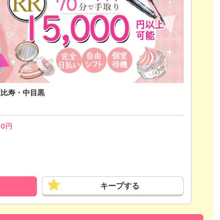
）恵比寿・中目黒
00
円
キープする