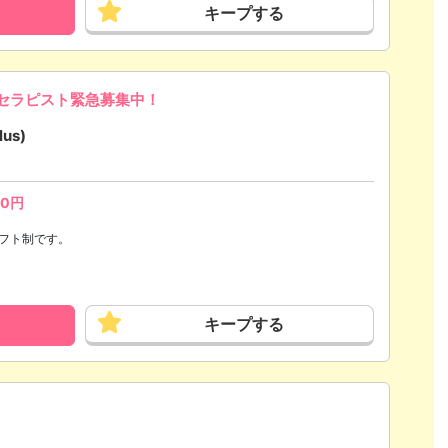
キープする
セラピスト緊急募集中！
us)
00
円
望シフト制です。
キープする