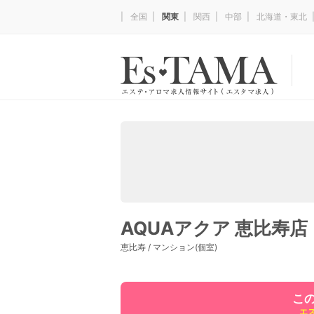
全国
関東
関西
中部
北海道・東北
AQUAアクア 恵比寿店
恵比寿 / マンション(個室)
こ
エ