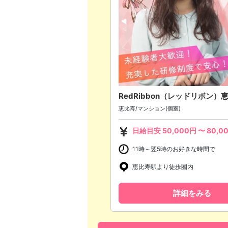
RedRibbon（レッドリボン
恵比寿/マンション(個室)
日給目安
50,000
円 〜
80,0
11時～翌5時のお好きな時間で
恵比寿駅より徒歩圏内
詳細をみる