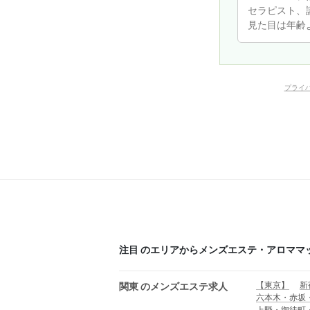
プライ
注目 のエリアからメンズエステ・アロママ
【東京】
新
関東 のメンズエステ求人
六本木・赤坂
上野・御徒町