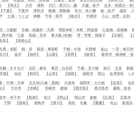
名
【埼玉】
大宮
浦和
川口・西川口・蕨
川越・坂戸
志木・朝霞台・和
【千葉】
千葉市
津田沼
船橋・西船橋
市川・本八幡
柏・松戸
成田
戸
土浦・つくば
神栖
守谷・取手
【栃木】
宇都宮
小山・佐野・足利
田・大阪駅
京橋・南森町・天満
堺筋本町・本町・阿波座
心斎橋・長堀橋
・西中島
江坂
高槻・茨木
東大阪 (布施)
堺・堺東・我孫子
【京都】
【
奈良】
【和歌山】
古屋・名駅
錦・栄
新栄・東新町
千種・今池
大曽根
金山
一宮・春日井
石川】
金沢
【福井】
【山梨】
【長野】
【岐阜】
岐阜市・岐南町・各
札幌・すすきの
北区・麻生
東区・白石区
千歳・苫小牧
旭川
北見
釧路
宮城】
仙台
【秋田】
【山形】
【福島】
福島市
郡山
会津若松
い
多・中洲・天神
北九州(小倉・黒崎)
久留米
福岡市・その他
【佐賀】
佐
分】
大分市
【宮崎】
宮崎市
都城
【鹿児島】
鹿児島市
霧島・姶良
取市・米子市
【島根】
松江
【岡山】
岡山市
倉敷
【広島】
広島市
下関
【徳島】
徳島市
【香川】
高松
丸亀
【愛媛】
松山
新居浜