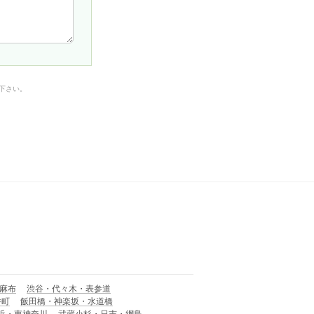
下さい。
麻布
渋谷・代々木・表参道
井町
飯田橋・神楽坂・水道橋
浜・東神奈川
武蔵小杉・日吉・網島