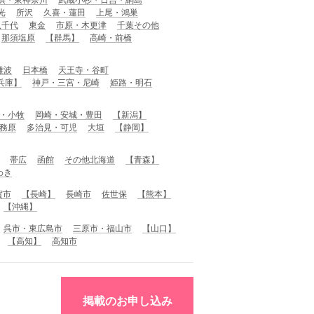
光
所沢
久喜・蓮田
上尾・鴻巣
八千代
東金
市原・木更津
千葉その他
那須塩原
【群馬】
高崎・前橋
難波
日本橋
天王寺・谷町
兵庫】
神戸・三宮・尼崎
姫路・明石
・小牧
岡崎・安城・豊田
【新潟】
務原
多治見・可児
大垣
【静岡】
帯広
函館
その他北海道
【青森】
わき
賀市
【長崎】
長崎市
佐世保
【熊本】
【沖縄】
呉市・東広島市
三原市・福山市
【山口】
【高知】
高知市
掲載のお申し込み