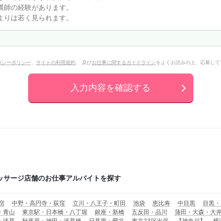
バシーポリシー
、
サイトの利用規約
、 及び
お仕事に関するガイドライン
をよくお読みの上、応募して
入力内容を確認する
ッサージ店舗のお仕事アルバイトを探す
宿
中野・高円寺・荻窪
立川・八王子・町田
池袋
恵比寿
中目黒
目黒・
・青山
東京駅・日本橋・八丁堀
銀座・新橋
五反田・品川
蒲田・大森・大
・浅草
秋葉原・神田・浅草橋
日暮里・鶯谷
東京23区出張
【神奈川】
横