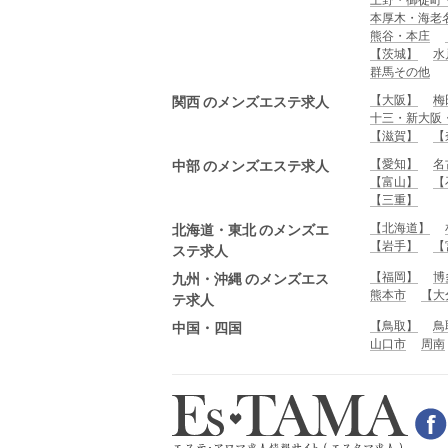
本厚木・海老
熊谷・本庄
【茨城】
水
群馬その他
【大阪】
梅
関西 のメンズエステ求人
十三・新大阪
【滋賀】
【
【愛知】
名
中部 のメンズエステ求人
【富山】
【
【三重】
【北海道】
北海道・東北 のメンズエ
【岩手】
【
ステ求人
【福岡】
博
九州・沖縄 のメンズエス
熊本市
【大
テ求人
【鳥取】
鳥
中国・四国
山口市
周南