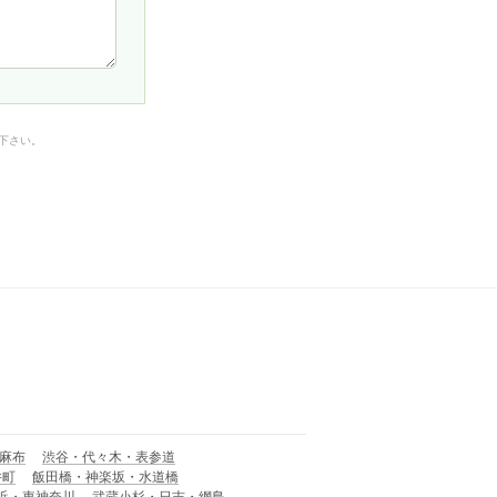
下さい。
麻布
渋谷・代々木・表参道
井町
飯田橋・神楽坂・水道橋
浜・東神奈川
武蔵小杉・日吉・網島