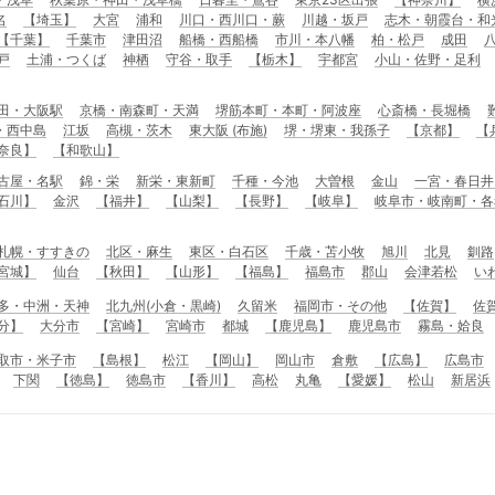
名
【埼玉】
大宮
浦和
川口・西川口・蕨
川越・坂戸
志木・朝霞台・和
【千葉】
千葉市
津田沼
船橋・西船橋
市川・本八幡
柏・松戸
成田
戸
土浦・つくば
神栖
守谷・取手
【栃木】
宇都宮
小山・佐野・足利
田・大阪駅
京橋・南森町・天満
堺筋本町・本町・阿波座
心斎橋・長堀橋
・西中島
江坂
高槻・茨木
東大阪 (布施)
堺・堺東・我孫子
【京都】
【
奈良】
【和歌山】
古屋・名駅
錦・栄
新栄・東新町
千種・今池
大曽根
金山
一宮・春日井
石川】
金沢
【福井】
【山梨】
【長野】
【岐阜】
岐阜市・岐南町・各
札幌・すすきの
北区・麻生
東区・白石区
千歳・苫小牧
旭川
北見
釧路
宮城】
仙台
【秋田】
【山形】
【福島】
福島市
郡山
会津若松
い
多・中洲・天神
北九州(小倉・黒崎)
久留米
福岡市・その他
【佐賀】
佐
分】
大分市
【宮崎】
宮崎市
都城
【鹿児島】
鹿児島市
霧島・姶良
取市・米子市
【島根】
松江
【岡山】
岡山市
倉敷
【広島】
広島市
下関
【徳島】
徳島市
【香川】
高松
丸亀
【愛媛】
松山
新居浜