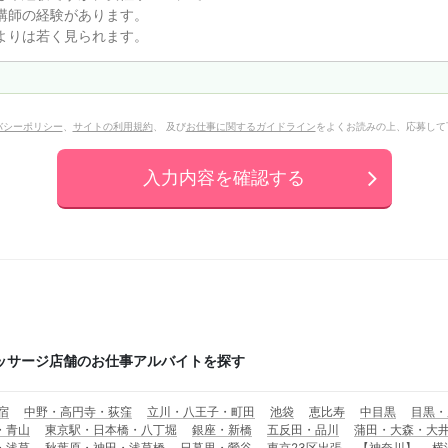
バシーポリシー
、
サイトの利用規約
、 及び
お仕事に関するガイドライン
をよくお読みの上、応募して
入力内容を確認する
ッサージ店舗のお仕事アルバイトを探す
宿
中野・高円寺・荻窪
立川・八王子・町田
池袋
恵比寿
中目黒
目黒・
・青山
東京駅・日本橋・八丁堀
銀座・新橋
五反田・品川
蒲田・大森・大
・浅草
秋葉原・神田・浅草橋
日暮里・鶯谷
東京23区出張
【神奈川】
横