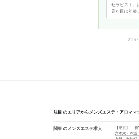
プライ
注目 のエリアからメンズエステ・アロママ
【東京】
新
関東 のメンズエステ求人
六本木・赤坂
上野・御徒町