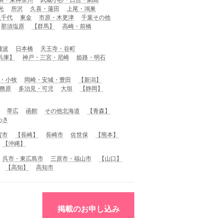
光
所沢
久喜・蓮田
上尾・鴻巣
八千代
東金
市原・木更津
千葉その他
那須塩原
【群馬】
高崎・前橋
難波
日本橋
天王寺・谷町
兵庫】
神戸・三宮・尼崎
姫路・明石
・小牧
岡崎・安城・豊田
【新潟】
務原
多治見・可児
大垣
【静岡】
帯広
函館
その他北海道
【青森】
わき
賀市
【長崎】
長崎市
佐世保
【熊本】
【沖縄】
呉市・東広島市
三原市・福山市
【山口】
【高知】
高知市
掲載のお申し込み