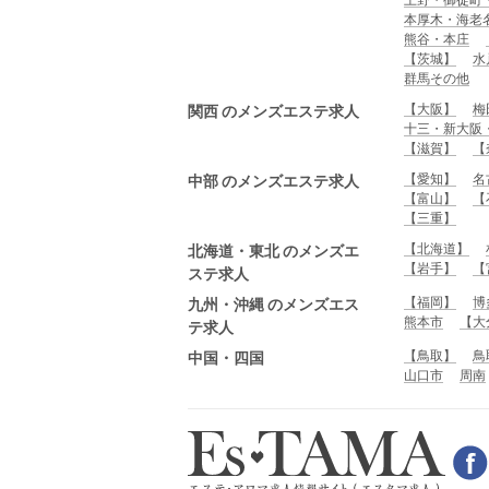
本厚木・海老
熊谷・本庄
【茨城】
水
群馬その他
【大阪】
梅
関西 のメンズエステ求人
十三・新大阪
【滋賀】
【
【愛知】
名
中部 のメンズエステ求人
【富山】
【
【三重】
【北海道】
北海道・東北 のメンズエ
【岩手】
【
ステ求人
【福岡】
博
九州・沖縄 のメンズエス
熊本市
【大
テ求人
【鳥取】
鳥
中国・四国
山口市
周南