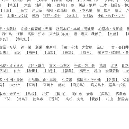
名
【埼玉】
大宮
浦和
川口・西川口・蕨
川越・坂戸
志木・朝霞台・和
【千葉】
千葉市
津田沼
船橋・西船橋
市川・本八幡
柏・松戸
成田
戸
土浦・つくば
神栖
守谷・取手
【栃木】
宇都宮
小山・佐野・足利
田・大阪駅
京橋・南森町・天満
堺筋本町・本町・阿波座
心斎橋・長堀橋
・西中島
江坂
高槻・茨木
東大阪 (布施)
堺・堺東・我孫子
【京都】
【
奈良】
【和歌山】
古屋・名駅
錦・栄
新栄・東新町
千種・今池
大曽根
金山
一宮・春日井
石川】
金沢
【福井】
【山梨】
【長野】
【岐阜】
岐阜市・岐南町・各
札幌・すすきの
北区・麻生
東区・白石区
千歳・苫小牧
旭川
北見
釧路
宮城】
仙台
【秋田】
【山形】
【福島】
福島市
郡山
会津若松
い
多・中洲・天神
北九州(小倉・黒崎)
久留米
福岡市・その他
【佐賀】
佐
分】
大分市
【宮崎】
宮崎市
都城
【鹿児島】
鹿児島市
霧島・姶良
取市・米子市
【島根】
松江
【岡山】
岡山市
倉敷
【広島】
広島市
下関
【徳島】
徳島市
【香川】
高松
丸亀
【愛媛】
松山
新居浜