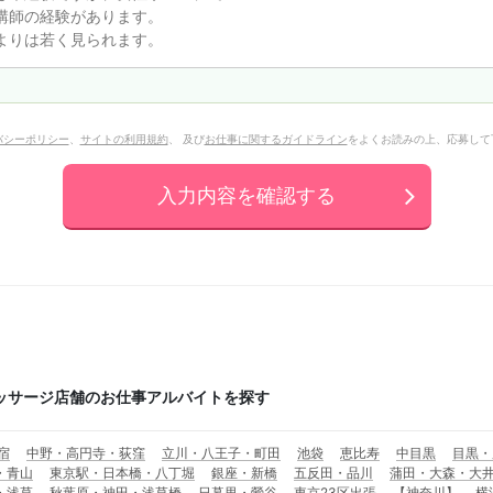
バシーポリシー
、
サイトの利用規約
、 及び
お仕事に関するガイドライン
をよくお読みの上、応募して
入力内容を確認する
ッサージ店舗のお仕事アルバイトを探す
宿
中野・高円寺・荻窪
立川・八王子・町田
池袋
恵比寿
中目黒
目黒・
・青山
東京駅・日本橋・八丁堀
銀座・新橋
五反田・品川
蒲田・大森・大
・浅草
秋葉原・神田・浅草橋
日暮里・鶯谷
東京23区出張
【神奈川】
横