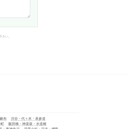
下さい。
麻布
渋谷・代々木・表参道
井町
飯田橋・神楽坂・水道橋
浜・東神奈川
武蔵小杉・日吉・網島