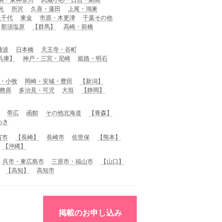
光
所沢
久喜・蓮田
上尾・鴻巣
八千代
東金
市原・木更津
千葉その他
那須塩原
【群馬】
高崎・前橋
難波
日本橋
天王寺・谷町
兵庫】
神戸・三宮・尼崎
姫路・明石
・小牧
岡崎・安城・豊田
【新潟】
務原
多治見・可児
大垣
【静岡】
帯広
函館
その他北海道
【青森】
わき
賀市
【長崎】
長崎市
佐世保
【熊本】
【沖縄】
呉市・東広島市
三原市・福山市
【山口】
【高知】
高知市
掲載のお申し込み