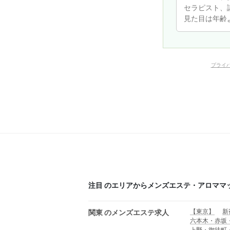
プライ
注目 のエリアからメンズエステ・アロママ
【東京】
新
関東 のメンズエステ求人
六本木・赤坂
上野・御徒町