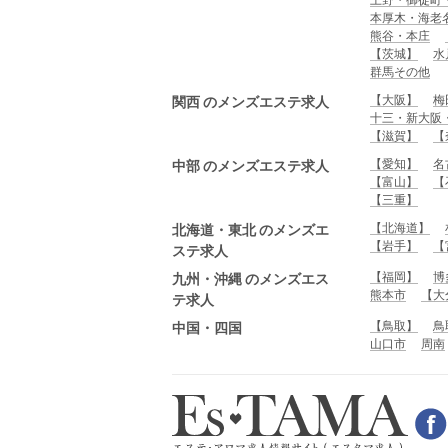
本厚木・海老
熊谷・本庄
【茨城】
水
群馬その他
【大阪】
梅
関西 のメンズエステ求人
十三・新大阪
【滋賀】
【
【愛知】
名
中部 のメンズエステ求人
【富山】
【
【三重】
【北海道】
北海道・東北 のメンズエ
【岩手】
【
ステ求人
【福岡】
博
九州・沖縄 のメンズエス
熊本市
【大
テ求人
【鳥取】
鳥
中国・四国
山口市
周南