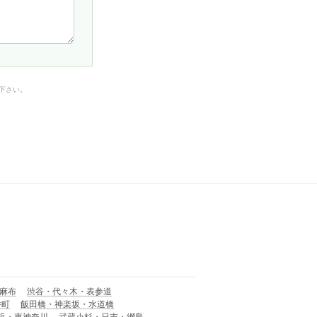
下さい。
麻布
渋谷・代々木・表参道
井町
飯田橋・神楽坂・水道橋
浜・東神奈川
武蔵小杉・日吉・網島