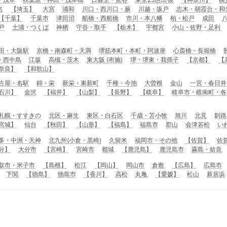
名
【埼玉】
大宮
浦和
川口・西川口・蕨
川越・坂戸
志木・朝霞台・和
【千葉】
千葉市
津田沼
船橋・西船橋
市川・本八幡
柏・松戸
成田
戸
土浦・つくば
神栖
守谷・取手
【栃木】
宇都宮
小山・佐野・足利
田・大阪駅
京橋・南森町・天満
堺筋本町・本町・阿波座
心斎橋・長堀橋
・西中島
江坂
高槻・茨木
東大阪 (布施)
堺・堺東・我孫子
【京都】
【
奈良】
【和歌山】
古屋・名駅
錦・栄
新栄・東新町
千種・今池
大曽根
金山
一宮・春日井
石川】
金沢
【福井】
【山梨】
【長野】
【岐阜】
岐阜市・岐南町・各
札幌・すすきの
北区・麻生
東区・白石区
千歳・苫小牧
旭川
北見
釧路
宮城】
仙台
【秋田】
【山形】
【福島】
福島市
郡山
会津若松
い
多・中洲・天神
北九州(小倉・黒崎)
久留米
福岡市・その他
【佐賀】
佐
分】
大分市
【宮崎】
宮崎市
都城
【鹿児島】
鹿児島市
霧島・姶良
取市・米子市
【島根】
松江
【岡山】
岡山市
倉敷
【広島】
広島市
下関
【徳島】
徳島市
【香川】
高松
丸亀
【愛媛】
松山
新居浜