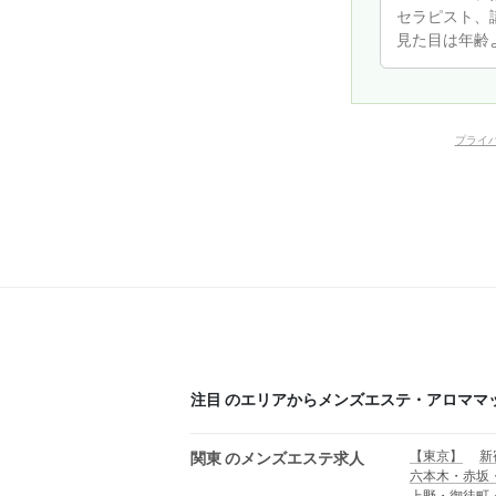
プライ
注目 のエリアからメンズエステ・アロママ
【東京】
新
関東 のメンズエステ求人
六本木・赤坂
上野・御徒町