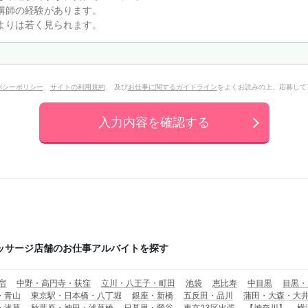
バシーポリシー
、
サイトの利用規約
、 及び
お仕事に関するガイドライン
をよくお読みの上、応募して
入力内容を確認する
ッサージ店舗のお仕事アルバイトを探す
宿
中野・高円寺・荻窪
立川・八王子・町田
池袋
恵比寿
中目黒
目黒・
・青山
東京駅・日本橋・八丁堀
銀座・新橋
五反田・品川
蒲田・大森・大
・浅草
秋葉原・神田・浅草橋
日暮里・鶯谷
東京23区出張
【神奈川】
横