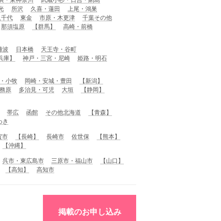
光
所沢
久喜・蓮田
上尾・鴻巣
八千代
東金
市原・木更津
千葉その他
那須塩原
【群馬】
高崎・前橋
難波
日本橋
天王寺・谷町
兵庫】
神戸・三宮・尼崎
姫路・明石
・小牧
岡崎・安城・豊田
【新潟】
務原
多治見・可児
大垣
【静岡】
帯広
函館
その他北海道
【青森】
わき
賀市
【長崎】
長崎市
佐世保
【熊本】
【沖縄】
呉市・東広島市
三原市・福山市
【山口】
【高知】
高知市
掲載のお申し込み