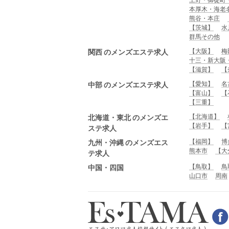
本厚木・海老
熊谷・本庄
【茨城】
水
群馬その他
【大阪】
梅
関西 のメンズエステ求人
十三・新大阪
【滋賀】
【
【愛知】
名
中部 のメンズエステ求人
【富山】
【
【三重】
【北海道】
北海道・東北 のメンズエ
【岩手】
【
ステ求人
【福岡】
博
九州・沖縄 のメンズエス
熊本市
【大
テ求人
【鳥取】
鳥
中国・四国
山口市
周南