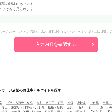
バシーポリシー
、
サイトの利用規約
、 及び
お仕事に関するガイドライン
をよくお読みの上、応募して
入力内容を確認する
ッサージ店舗のお仕事アルバイトを探す
宿
中野・高円寺・荻窪
立川・八王子・町田
池袋
恵比寿
中目黒
目黒・
・青山
東京駅・日本橋・八丁堀
銀座・新橋
五反田・品川
蒲田・大森・大
・浅草
秋葉原・神田・浅草橋
日暮里・鶯谷
東京23区出張
【神奈川】
横