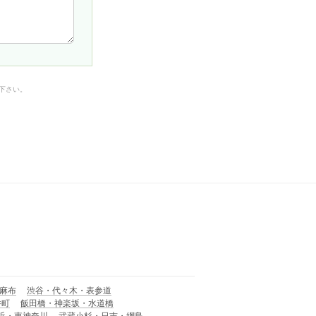
下さい。
麻布
渋谷・代々木・表参道
井町
飯田橋・神楽坂・水道橋
浜・東神奈川
武蔵小杉・日吉・網島