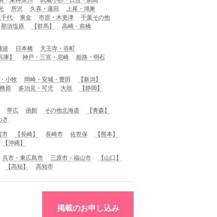
光
所沢
久喜・蓮田
上尾・鴻巣
八千代
東金
市原・木更津
千葉その他
那須塩原
【群馬】
高崎・前橋
難波
日本橋
天王寺・谷町
兵庫】
神戸・三宮・尼崎
姫路・明石
・小牧
岡崎・安城・豊田
【新潟】
務原
多治見・可児
大垣
【静岡】
帯広
函館
その他北海道
【青森】
わき
賀市
【長崎】
長崎市
佐世保
【熊本】
【沖縄】
呉市・東広島市
三原市・福山市
【山口】
【高知】
高知市
掲載のお申し込み