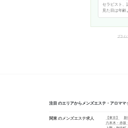
プライ
注目 のエリアからメンズエステ・アロママ
【東京】
新
関東 のメンズエステ求人
六本木・赤坂
上野・御徒町