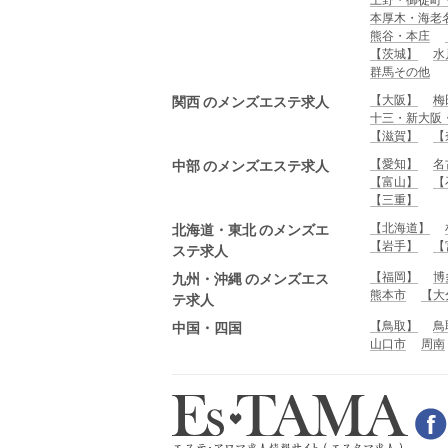
本厚木・海老
熊谷・本庄
【茨城】
水
群馬その他
【大阪】
梅
関西 のメンズエステ求人
十三・新大阪
【滋賀】
【
【愛知】
名
中部 のメンズエステ求人
【富山】
【
【三重】
【北海道】
北海道・東北 のメンズエ
【岩手】
【
ステ求人
【福岡】
博
九州・沖縄 のメンズエス
熊本市
【大
テ求人
【鳥取】
鳥
中国・四国
山口市
周南