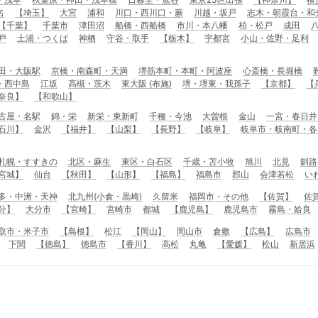
名
【埼玉】
大宮
浦和
川口・西川口・蕨
川越・坂戸
志木・朝霞台・和
【千葉】
千葉市
津田沼
船橋・西船橋
市川・本八幡
柏・松戸
成田
戸
土浦・つくば
神栖
守谷・取手
【栃木】
宇都宮
小山・佐野・足利
田・大阪駅
京橋・南森町・天満
堺筋本町・本町・阿波座
心斎橋・長堀橋
・西中島
江坂
高槻・茨木
東大阪 (布施)
堺・堺東・我孫子
【京都】
【
奈良】
【和歌山】
古屋・名駅
錦・栄
新栄・東新町
千種・今池
大曽根
金山
一宮・春日井
石川】
金沢
【福井】
【山梨】
【長野】
【岐阜】
岐阜市・岐南町・各
札幌・すすきの
北区・麻生
東区・白石区
千歳・苫小牧
旭川
北見
釧路
宮城】
仙台
【秋田】
【山形】
【福島】
福島市
郡山
会津若松
い
多・中洲・天神
北九州(小倉・黒崎)
久留米
福岡市・その他
【佐賀】
佐
分】
大分市
【宮崎】
宮崎市
都城
【鹿児島】
鹿児島市
霧島・姶良
取市・米子市
【島根】
松江
【岡山】
岡山市
倉敷
【広島】
広島市
下関
【徳島】
徳島市
【香川】
高松
丸亀
【愛媛】
松山
新居浜