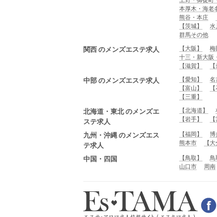
本厚木・海老
熊谷・本庄
【茨城】
水
群馬その他
【大阪】
梅
関西 のメンズエステ求人
十三・新大阪
【滋賀】
【
【愛知】
名
中部 のメンズエステ求人
【富山】
【
【三重】
【北海道】
北海道・東北 のメンズエ
【岩手】
【
ステ求人
【福岡】
博
九州・沖縄 のメンズエス
熊本市
【大
テ求人
【鳥取】
鳥
中国・四国
山口市
周南