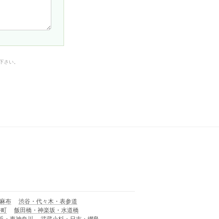
下さい。
麻布
渋谷・代々木・表参道
井町
飯田橋・神楽坂・水道橋
浜・東神奈川
武蔵小杉・日吉・網島