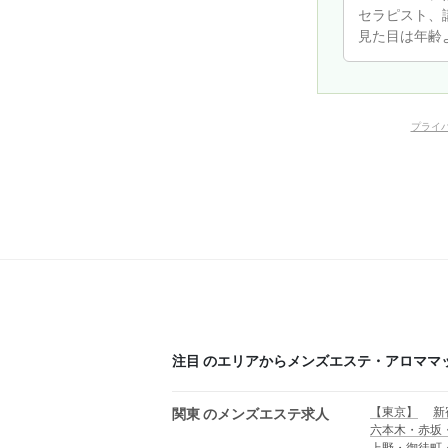
プライ
注目 のエリアからメンズエステ・アロママ
【東京】
新
関東 のメンズエステ求人
六本木・赤坂
上野・御徒町