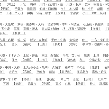
名
【埼玉】
大宮
浦和
川口・西川口・蕨
川越・坂戸
志木・朝霞台・和
【千葉】
千葉市
津田沼
船橋・西船橋
市川・本八幡
柏・松戸
成田
戸
土浦・つくば
神栖
守谷・取手
【栃木】
宇都宮
小山・佐野・足利
田・大阪駅
京橋・南森町・天満
堺筋本町・本町・阿波座
心斎橋・長堀橋
・西中島
江坂
高槻・茨木
東大阪 (布施)
堺・堺東・我孫子
【京都】
【
奈良】
【和歌山】
古屋・名駅
錦・栄
新栄・東新町
千種・今池
大曽根
金山
一宮・春日井
石川】
金沢
【福井】
【山梨】
【長野】
【岐阜】
岐阜市・岐南町・各
札幌・すすきの
北区・麻生
東区・白石区
千歳・苫小牧
旭川
北見
釧路
宮城】
仙台
【秋田】
【山形】
【福島】
福島市
郡山
会津若松
い
多・中洲・天神
北九州(小倉・黒崎)
久留米
福岡市・その他
【佐賀】
佐
分】
大分市
【宮崎】
宮崎市
都城
【鹿児島】
鹿児島市
霧島・姶良
取市・米子市
【島根】
松江
【岡山】
岡山市
倉敷
【広島】
広島市
下関
【徳島】
徳島市
【香川】
高松
丸亀
【愛媛】
松山
新居浜