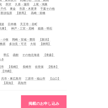
光
所沢
久喜・蓮田
上尾・鴻巣
八千代
東金
市原・木更津
千葉その他
那須塩原
【群馬】
高崎・前橋
難波
日本橋
天王寺・谷町
兵庫】
神戸・三宮・尼崎
姫路・明石
・小牧
岡崎・安城・豊田
【新潟】
務原
多治見・可児
大垣
【静岡】
帯広
函館
その他北海道
【青森】
わき
賀市
【長崎】
長崎市
佐世保
【熊本】
【沖縄】
呉市・東広島市
三原市・福山市
【山口】
【高知】
高知市
掲載のお申し込み