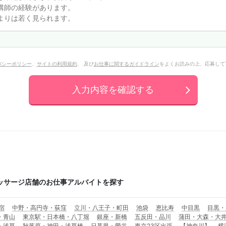
バシーポリシー
、
サイトの利用規約
、 及び
お仕事に関するガイドライン
をよくお読みの上、応募して
入力内容を確認する
ッサージ店舗のお仕事アルバイトを探す
宿
中野・高円寺・荻窪
立川・八王子・町田
池袋
恵比寿
中目黒
目黒・
・青山
東京駅・日本橋・八丁堀
銀座・新橋
五反田・品川
蒲田・大森・大
・浅草
秋葉原・神田・浅草橋
日暮里・鶯谷
東京23区出張
【神奈川】
横