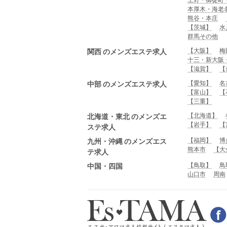
本厚木・海老
熊谷・本庄
【茨城】
水
群馬その他
【大阪】
梅
関西 のメンズエステ求人
十三・新大阪
【滋賀】
【
【愛知】
名
中部 のメンズエステ求人
【富山】
【
【三重】
【北海道】
北海道・東北 のメンズエ
【岩手】
【
ステ求人
【福岡】
博
九州・沖縄 のメンズエス
熊本市
【大
テ求人
【鳥取】
鳥
中国・四国
山口市
周南