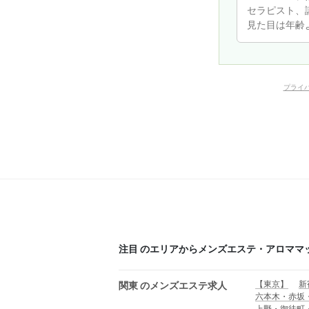
プライ
注目 のエリアからメンズエステ・アロママ
【東京】
新
関東 のメンズエステ求人
六本木・赤坂
上野・御徒町