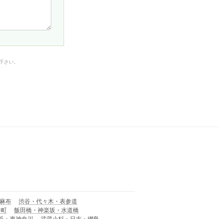
下さい。
麻布
渋谷・代々木・表参道
井町
飯田橋・神楽坂・水道橋
浜・東神奈川
武蔵小杉・日吉・網島