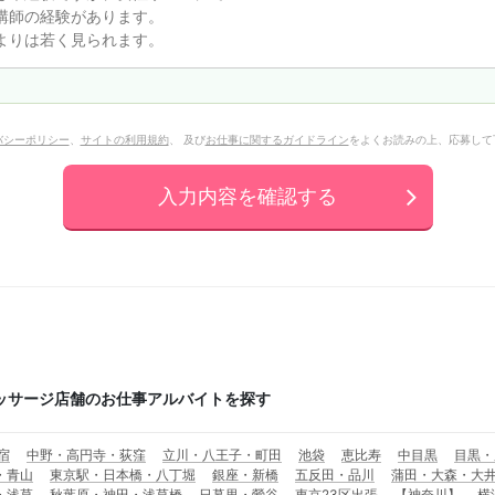
バシーポリシー
、
サイトの利用規約
、 及び
お仕事に関するガイドライン
をよくお読みの上、応募して
入力内容を確認する
ッサージ店舗のお仕事アルバイトを探す
宿
中野・高円寺・荻窪
立川・八王子・町田
池袋
恵比寿
中目黒
目黒・
・青山
東京駅・日本橋・八丁堀
銀座・新橋
五反田・品川
蒲田・大森・大
・浅草
秋葉原・神田・浅草橋
日暮里・鶯谷
東京23区出張
【神奈川】
横