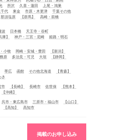
光
所沢
久喜・蓮田
上尾・鴻巣
八千代
東金
市原・木更津
千葉その他
那須塩原
【群馬】
高崎・前橋
難波
日本橋
天王寺・谷町
兵庫】
神戸・三宮・尼崎
姫路・明石
・小牧
岡崎・安城・豊田
【新潟】
務原
多治見・可児
大垣
【静岡】
帯広
函館
その他北海道
【青森】
わき
賀市
【長崎】
長崎市
佐世保
【熊本】
【沖縄】
呉市・東広島市
三原市・福山市
【山口】
【高知】
高知市
掲載のお申し込み