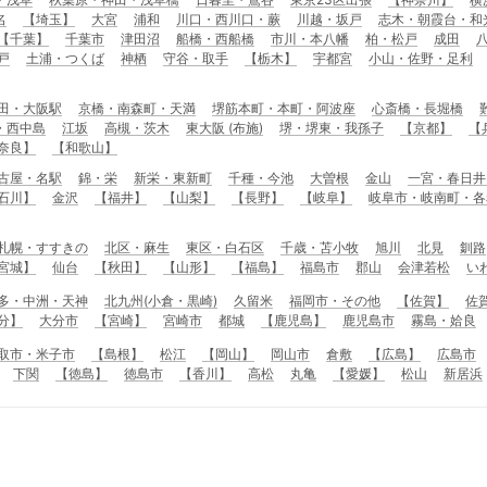
名
【埼玉】
大宮
浦和
川口・西川口・蕨
川越・坂戸
志木・朝霞台・和
【千葉】
千葉市
津田沼
船橋・西船橋
市川・本八幡
柏・松戸
成田
戸
土浦・つくば
神栖
守谷・取手
【栃木】
宇都宮
小山・佐野・足利
田・大阪駅
京橋・南森町・天満
堺筋本町・本町・阿波座
心斎橋・長堀橋
・西中島
江坂
高槻・茨木
東大阪 (布施)
堺・堺東・我孫子
【京都】
【
奈良】
【和歌山】
古屋・名駅
錦・栄
新栄・東新町
千種・今池
大曽根
金山
一宮・春日井
石川】
金沢
【福井】
【山梨】
【長野】
【岐阜】
岐阜市・岐南町・各
札幌・すすきの
北区・麻生
東区・白石区
千歳・苫小牧
旭川
北見
釧路
宮城】
仙台
【秋田】
【山形】
【福島】
福島市
郡山
会津若松
い
多・中洲・天神
北九州(小倉・黒崎)
久留米
福岡市・その他
【佐賀】
佐
分】
大分市
【宮崎】
宮崎市
都城
【鹿児島】
鹿児島市
霧島・姶良
取市・米子市
【島根】
松江
【岡山】
岡山市
倉敷
【広島】
広島市
下関
【徳島】
徳島市
【香川】
高松
丸亀
【愛媛】
松山
新居浜