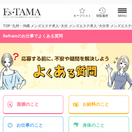
キープリスト
閲覧履歴
MENU
TOP
九州・沖縄 メンズエステ求人
大分 メンズエステ求人
大分市 メンズエステ
お仕事検索
Refrainのお仕事でよくある質問
お仕事ランキング
お仕事体験談
スカウト型求人エスジョブ
メンズエステコラム
ログイン
新規会員登録
面接
のこと
お給料
のこと
お仕事
のこと
身体
のこと