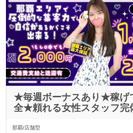
★毎週ボーナスあり★稼げ
全★頼れる女性スタッフ完
那覇/店舗型