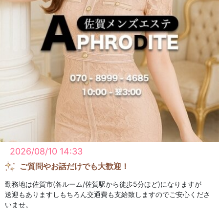
■しっかりと技術を磨いて美容資格支援もあるので、今後も美容系
に関わっていきたい方の味方です。
■バック率最大65％！＋ボーナスもあります。
■長期休暇OK。
■10時～翌3時の間 （自由シフト制）
＊月に1回、2時間程度の出勤でもかまいません。
ご都合のいい時間を有効に使ってください。
■未経験でもしっかり指導します。
■８割が未経験からのスタート。
経験の有無は、一切問いません！
経験者は、スグに接客できますし、
未経験の方でもちょっと習ってスグに接客できます。
2026/08/10 14:33
ご不安・ご質問等等ありましたら、なんでもご相談を承ります。
ご連絡お待ちしております。
ご質問やお話だけでも大歓迎！
勤務地は佐賀市(各ルーム/佐賀駅から徒歩5分ほど)になりますが
送迎もありますしもちろん交通費も支給致しますのでご安心くださ
いませ。