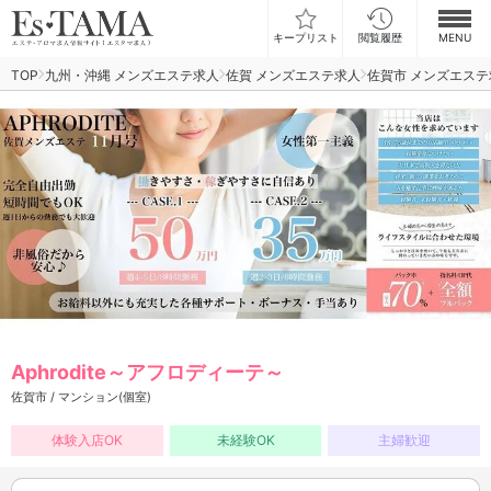
キープリスト
閲覧履歴
MENU
TOP
九州・沖縄 メンズエステ求人
佐賀 メンズエステ求人
佐賀市 メンズエステ
お仕事検索
お仕事ランキング
お仕事体験談
スカウト型求人エスジョブ
メンズエステコラム
ログイン
新規会員登録
Aphrodite～アフロディーテ～
佐賀市 / マンション(個室)
体験入店OK
未経験OK
主婦歓迎