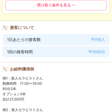
緊急限定キャンペーン！
受け取り条件を見る
出勤20日目50,000円支給
出張面接
出勤40日目50,000円支給
合計100,000円を入店者全員に支給致します♪
接客について
待遇・働きやすさ
1日あたりの接客数
平均6人
未経験OK
経験者優遇
制服貸与
自由出勤制
1回の接客時間
平均90分
かけもち可
送迎あり
ノルマなし
週1から勤務OK
お給料獲得例
主婦歓迎
例1：新人セラピストさん
勤務時間 11:00〜16:00
90分3本
オプション3本
合計27,000円
例2：新人セラピストさん