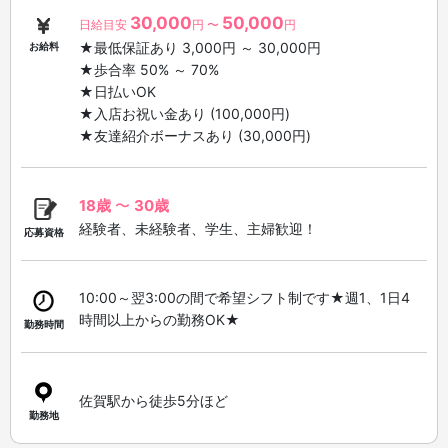
30,000
50,000
日給目安
円 〜
円
★最低保証あり 3,000円 ～ 30,000円
お給料
★歩合率 50% ～ 70%
★日払いOK
★入店お祝い金あり (100,000円)
★友達紹介ボーナスあり (30,000円)
18歳
〜
30歳
経験者、未経験者、学生、主婦歓迎！
応募資格
10:00～翌3:00の間で希望シフト制です★週1、1日4
時間以上からの勤務OK★
勤務時間
佐賀駅から徒歩5分ほど
勤務地