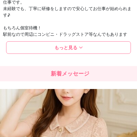
仕事です。
未経験でも、丁寧に研修をしますので安心してお仕事が始められま
す♪
もちろん個室待機！
駅前なので周辺にコンビニ・ドラッグストア等なんでもあります
お部屋も清潔に保ち、お洒落なお部屋なので、待機中も落ち着いて
もっと見る
快適に過ごすことが出来ますよ♪
いつでもお気軽にご連絡下さいませ
スタッフ一同、皆様からのご連絡を心よりお待ち申しております。
新着メッセージ
~~~~~~~~~~~~~~~~~~~~~~~~~~~~~~~~~~~~~~~~~~
【当店はこんな女性を求めています】
■18歳～30歳位までの方（高校生は不可
■技術を身につけたい方
■お仕事で高収入を得たい方
■将来、独立・開業をお考えの方
■人を癒す仕事に興味がある方
■経験者・未経験者大歓迎
【主婦の方から学生の方までライフスタイルに合わせた環境】