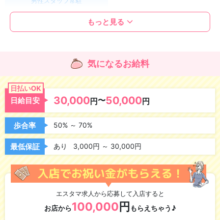
男性スタッフ常駐
もっと見る
大切なお金のこと
日払いOK
昇給あり
気になるお給料
交通費支給
雑費負担なし
日払いOK
30,000
50,000
指名料バックあり
〜
オプションバックあり
日給目安
円
円
歩合率
50% ～ 70%
気になるお店の環境
最低保証
あり
3,000円 ～ 30,000円
研修制度あり
資格取得可能
アリバイ会社あり
寮完備
エスタマ求人から応募して入店すると
ニューオープン
お店に宿泊可
100,000
円
お店から
もらえちゃう♪
独立支援あり
wifi完備