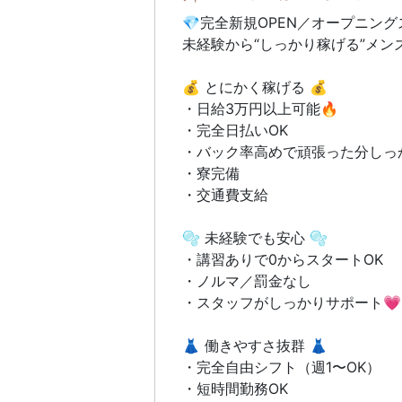
💎完全新規OPEN／オープニング
未経験から“しっかり稼げる”メン
💰 とにかく稼げる 💰
・日給3万円以上可能🔥
・完全日払いOK
・バック率高めで頑張った分しっ
・寮完備
・交通費支給
🫧 未経験でも安心 🫧
・講習ありで0からスタートOK
・ノルマ／罰金なし
・スタッフがしっかりサポート💗
👗 働きやすさ抜群 👗
・完全自由シフト（週1〜OK）
・短時間勤務OK