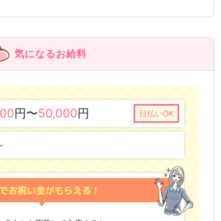
気になるお給料
000
円
〜
50,000
円
日払いOK
～