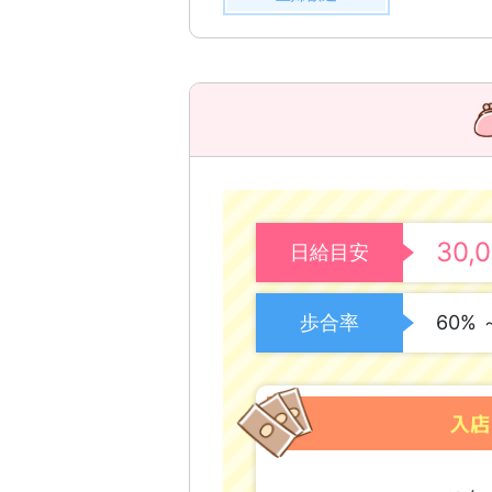
30,
日給目安
歩合率
60% 