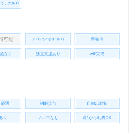
バックあり
得可能
アリバイ会社あり
寮完備
宿泊可
独立支援あり
wifi完備
者優遇
制服貸与
自由出勤制
あり
ノルマなし
週1から勤務OK