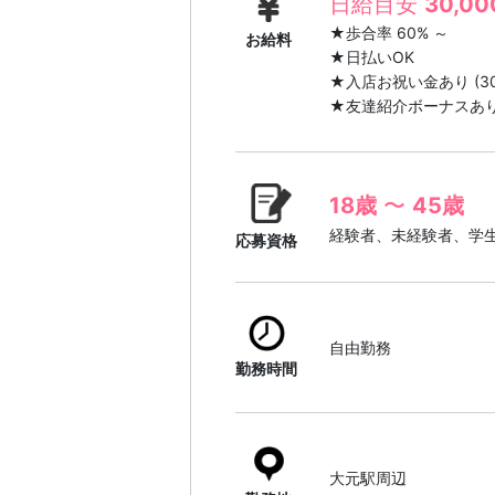
日給目安
30,00
★歩合率 60% ～
お給料
★日払いOK
★入店お祝い金あり (30
★友達紹介ボーナスあり (
18歳
〜
45歳
経験者、未経験者、学
応募資格
自由勤務
勤務時間
大元駅周辺