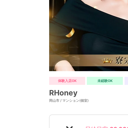
体験入店OK
未経験OK
RHoney
岡山市 / マンション(個室)