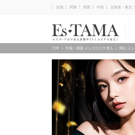
全国
関東
関西
中部
北海道・東北
TOP
中国・四国 メンズエステ求人
岡山 メ