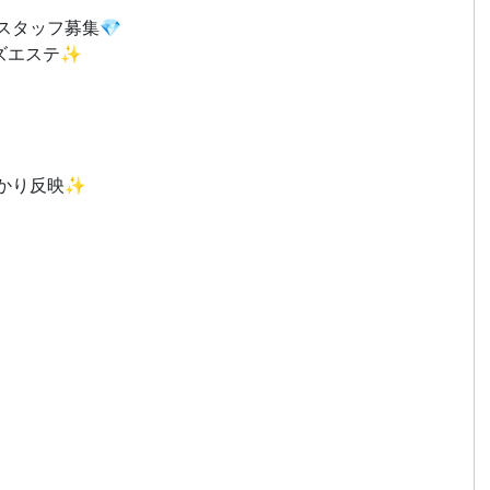
スタッフ募集💎
ズエステ✨
かり反映✨