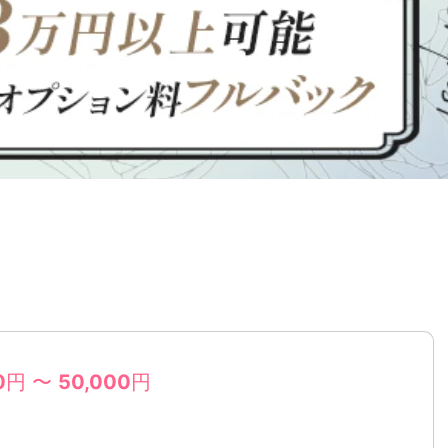
0
円 〜
50,000
円