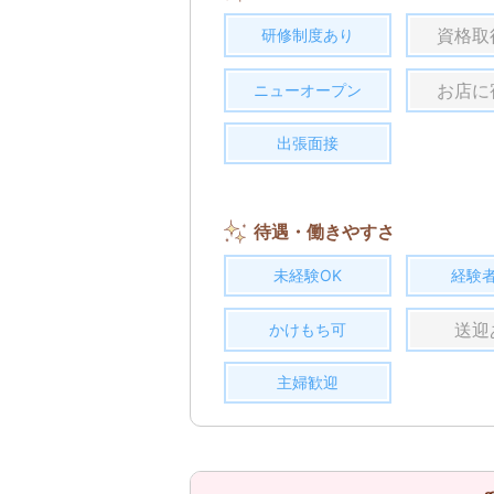
資格取
研修制度あり
お店に
ニューオープン
出張面接
待遇・働きやすさ
未経験OK
経験
送迎
かけもち可
主婦歓迎