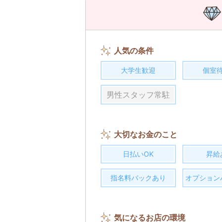
誰でもお手軽に高収入！
脱がない・舐めない・抜かない
風俗行為一切なしで稼げます！
OP・指名料フルバック♪
人気の条件
まずは体験入店からでもOK！
大学生歓迎
個室
是非皆様からのご応募お待ちしており
男性スタッフ常駐
大切なお金のこと
日払いOK
昇給
指名料バックあり
オプション
気になるお店の環境