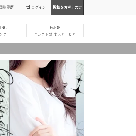
閲覧履歴
ログイン
掲載をお考えの方
ING
EsJOB
ング
スカウト型 求人サービス