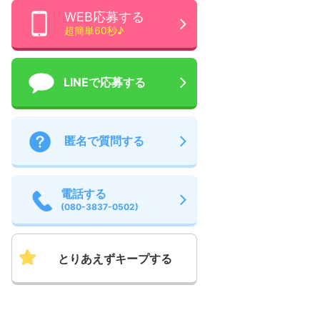
WEB応募する
超簡単60秒♪
LINEで応募する
匿名で質問する
電話する
(080-3837-0502)
とりあえずキープする