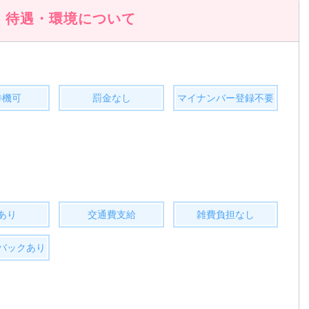
待遇・環境について
待機可
罰金なし
マイナンバー登録不要
ます！！
あり
交通費支給
雑費負担なし
バックあり