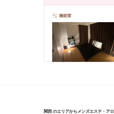
施術室
関西 のエリアからメンズエステ・ア