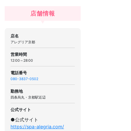
店舗情報
店名
アレグリア京都
営業時間
12:00～28:00
電話番号
080-3837-0502
勤務地
四条烏丸・京都駅近辺
公式サイト
●公式サイト
https://spa-alegria.com/