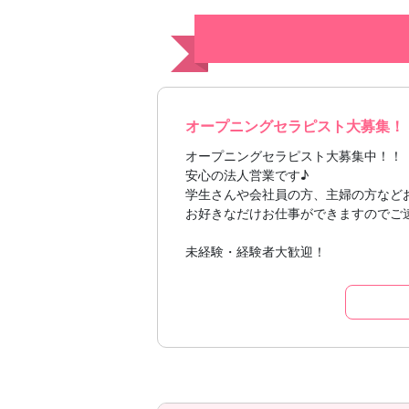
オープニングセラピスト大募集！
オープニングセラピスト大募集中！！
安心の法人営業です♪
学生さんや会社員の方、主婦の方などお
お好きなだけお仕事ができますのでご
未経験・経験者大歓迎！
平均日給3万円以上可能です！！！
バック率60%〜80%！
90分10,000円が貴方のお給与になり
経験者・未経験者問わずで高バックで
30代以上の方も大歓迎ですのでご応募
雑費負担一切ありません！！
負担無く稼げるメンエスです♪