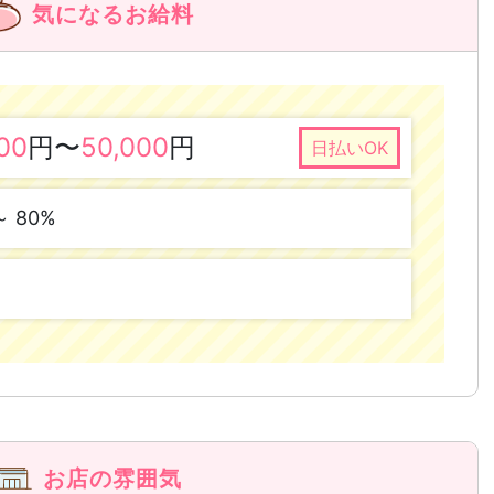
気になるお給料
00
円
〜
50,000
円
日払いOK
～ 80%
お店の雰囲気