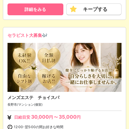
キープする
詳細をみる
セラピスト大募集🎶
メンズエステ チョイスパ
長野市/マンション(個室)
30,000
35,000
日給目安
円 〜
円
12:00-翌5:00の間お好きな時間