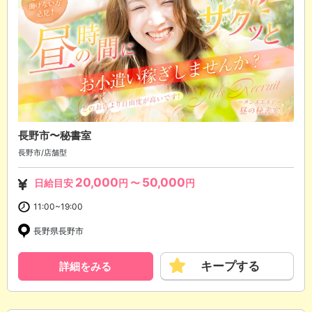
長野市〜秘書室
長野市/店舗型
20,000
50,000
日給目安
円 〜
円
11:00~19:00
長野県長野市
キープする
詳細をみる