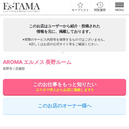
キープリスト
閲覧履歴
MENU
お仕事検索
このお店はユーザーから紹介・投稿された
情報を元に、掲載しております。
お仕事ランキング
※実際のサービス内容等を保障するものではございません。
※詳しくはお店の公式サイト等をご確認ください。
お仕事体験談
AROMA エルメス 長野ルーム
スカウト型求人エスジョブ
長野市 / 店舗型
メンズエステコラム
このお仕事をもっと知りたい
エスタマ求人からお店に連絡します♪
ログイン
新規会員登録
このお店のオーナー様へ