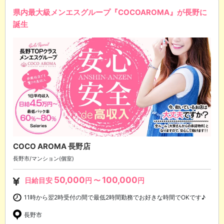
県内最大級メンエスグループ『COCOAROMA』が長野に
誕生
COCO AROMA 長野店
長野市/マンション(個室)
50,000
100,000
日給目安
円 〜
円
11時から翌2時受付の間で最低2時間勤務でお好きな時間でOKです♪
長野市