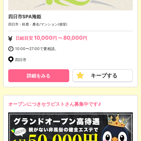
四日市SPA海姫
四日市・鈴鹿・桑名/マンション(個室)
10,000
80,000
日給目安
円 〜
円
10:00〜27:00で要相談。
四日市
キープする
詳細をみる
オープンにつきセラピストさん募集中です♪