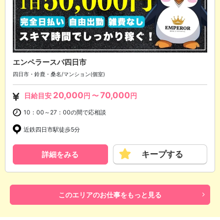
エンペラースパ四日市
四日市・鈴鹿・桑名/マンション(個室)
20,000
70,000
日給目安
円 〜
円
10：00～27：00の間で応相談
近鉄四日市駅徒歩5分
キープする
詳細をみる
このエリアのお仕事をもっと見る