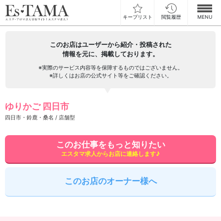
キープリスト
閲覧履歴
MENU
お仕事検索
このお店はユーザーから紹介・投稿された
情報を元に、掲載しております。
お仕事ランキング
※実際のサービス内容等を保障するものではございません。
※詳しくはお店の公式サイト等をご確認ください。
お仕事体験談
ゆりかご 四日市
スカウト型求人エスジョブ
四日市・鈴鹿・桑名 / 店舗型
メンズエステコラム
このお仕事をもっと知りたい
エスタマ求人からお店に連絡します♪
ログイン
新規会員登録
このお店のオーナー様へ