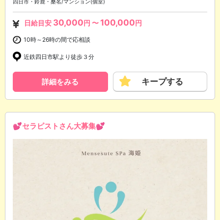
四日市・鈴鹿・桑名/マンション(個室)
30,000
100,000
日給目安
円 〜
円
10時～26時の間で応相談
近鉄四日市駅より徒歩３分
キープする
詳細をみる
💕セラピストさん大募集💕