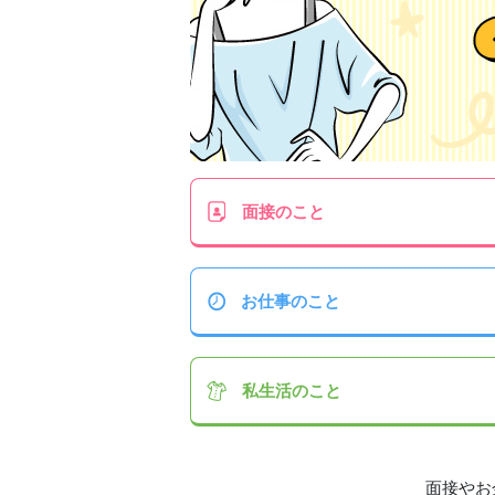
面接
のこと
お仕事
のこと
私生活
のこと
面接やお