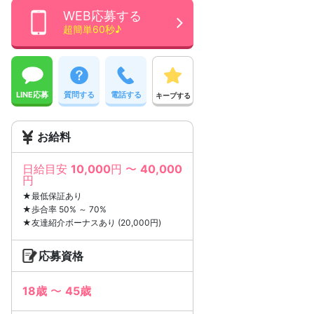
WEB応募する
超簡単60秒♪
LINE応募
質問する
電話する
キープする
お給料
日給目安
10,000
円 〜
40,000
円
★最低保証あり
★歩合率 50% ～ 70%
★友達紹介ボーナスあり (20,000円)
応募資格
18歳
〜
45歳