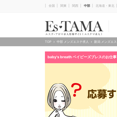
全国
関東
関西
中部
北海道・東北
TOP
中部 メンズエステ求人
新潟 メンズエ
baby's breath ベイビーズブレスのお