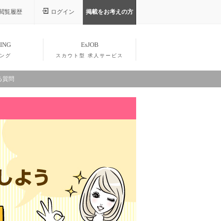
閲覧履歴
ログイン
掲載をお考えの方
ING
EsJOB
ング
スカウト型 求人サービス
る質問