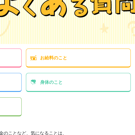
お給料
のこと
身体
のこと
金のことなど、気になることは、