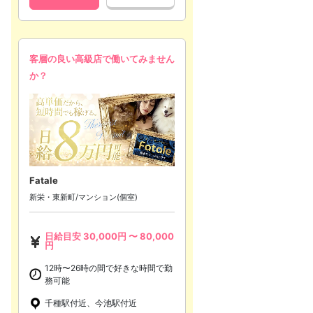
客層の良い高級店で働いてみません
か？
Fatale
新栄・東新町/マンション(個室)
日給目安
30,000
円 〜
80,000
円
12時〜26時の間で好きな時間で勤
務可能
千種駅付近、今池駅付近