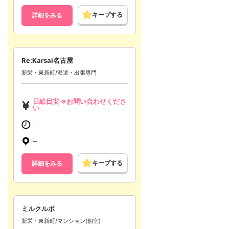
キープする
詳細をみる
Re:Karsai名古屋
新栄・東新町/派遣・出張専門
日給目安 ※お問い合わせくださ
い
─
─
キープする
詳細をみる
ミルクルポ
新栄・東新町/マンション(個室)