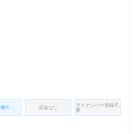
マイナンバー登録不
罰金なし
待機可
要