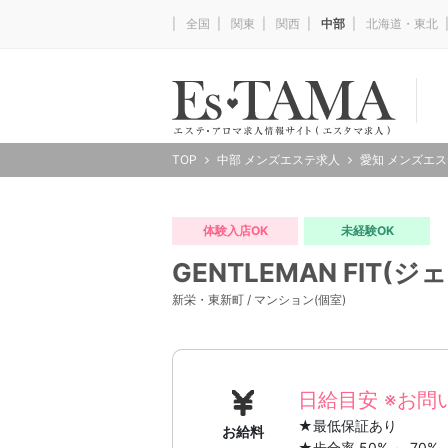
全国
関東
関西
中部
北海道・東北
TOP
中部 メンズエステ求人
愛知 メンズエ
体験入店OK
未経験OK
GENTLEMAN FIT
新栄・東新町 / マンション(個室)
日給目安 ※お問
★最低保証あり
お給料
★歩合率 50% ～ 70%