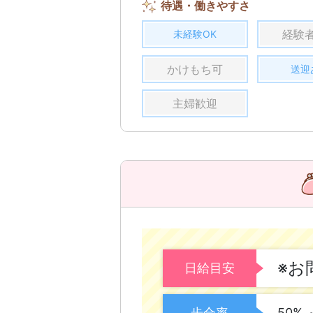
待遇・働きやすさ
経験
未経験OK
かけもち可
送迎
主婦歓迎
※お
日給目安
歩合率
50% 