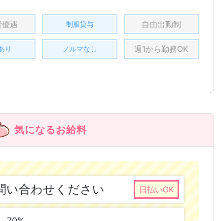
者優遇
自由出勤制
制服貸与
週1から勤務OK
あり
ノルマなし
気になるお給料
問い合わせください
日払いOK
～ 70%