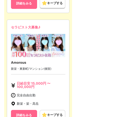
キープする
詳細をみる
セラピスト大募集♪
Amorous
新栄・東新町/マンション(個室)
日給目安
15,000
円 〜
100,000
円
完全自由出勤
新栄・栄・高岳
キープする
詳細をみる