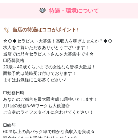
待遇・環境について
当店の待遇はココがポイント!
☆◇◆セラピスト大募集！高収入を稼ぎませんか？◆◇
求人をご覧いただきありがとうございます！
当店では只今セラピストさんを大募集中です☆
□応募資格
20歳～40歳くらいまでの女性なら皆様大歓迎！
面接予約は随時受け付けております！
まずはお気軽にご応募ください♪
□勤務日時
あなたのご都合を最大限考慮し調整いたします！
月1回の勤務やWワークも大歓迎◎
ご自身のライフスタイルに合わせてください！
□給与
60％以上の高バック率で確かな高収入を実現☆
罰金やノルマも設けておりませんので、