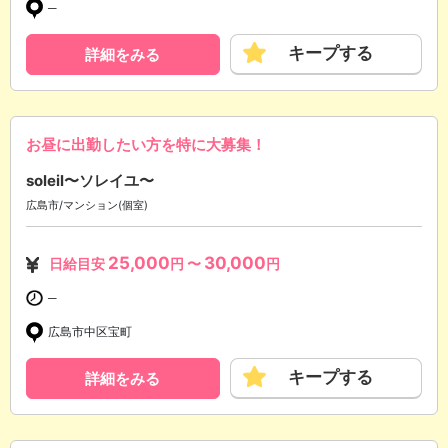
─
キープする
詳細をみる
お昼に出勤したい方を特に大募集！
soleil〜ソレイユ〜
広島市/マンション(個室)
25,000
30,000
日給目安
円 〜
円
─
広島市中区宝町
キープする
詳細をみる