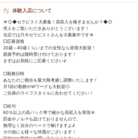
体験入店について
かけもち可
送迎あり
☆◇◆セラピスト大募集！高収入を稼ぎませんか？◆◇
ノルマなし
週1から勤務OK
求人をご覧いただきありがとうございます！
主婦歓迎
当店では只今セラピストさんを大募集中です☆
□応募資格
20歳～40歳くらいまでの女性なら皆様大歓迎！
面接予約は随時受け付けております！
まずはお気軽にご応募ください♪
□勤務日時
あなたのご都合を最大限考慮し調整いたします！
月1回の勤務やWワークも大歓迎◎
ご自身のライフスタイルに合わせてください！
□給与
60％以上の高バック率で確かな高収入を実現☆
罰金やノルマも設けておりませんので、
無理なく自分のペースで稼げますよ♪
その他にも様々な待遇がございます！