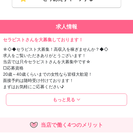
求人情報
セラピストさんを大募集しております！
☆◇◆セラピスト大募集！高収入を稼ぎませんか？◆◇
求人をご覧いただきありがとうございます！
当店では只今セラピストさんを大募集中です☆
□応募資格
20歳～40歳くらいまでの女性なら皆様大歓迎！
面接予約は随時受け付けております！
まずはお気軽にご応募ください♪
□勤務日時
もっと見る
あなたのご都合を最大限考慮し調整いたします！
月1回の勤務やWワークも大歓迎◎
ご自身のライフスタイルに合わせてください！
当店で働く4つのメリット
□給与