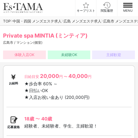
キープリスト
閲覧履歴
MENU
TOP
中国・四国 メンズエステ求人
広島 メンズエステ求人
広島市 メンズエステ
お仕事検索
Private spa MINTIA (ミンティア)
お仕事ランキング
広島市 / マンション(個室)
お仕事体験談
体験入店OK
未経験OK
主婦歓迎
スカウト型求人エスジョブ
20,000
40,000
日給目安
円 〜
円
メンズエステコラム
★歩合率 60% ～
お給料
★日払いOK
★入店お祝い金あり (200,000円)
ログイン
新規会員登録
18歳
〜
40歳
経験者、未経験者、学生、主婦歓迎！
応募資格