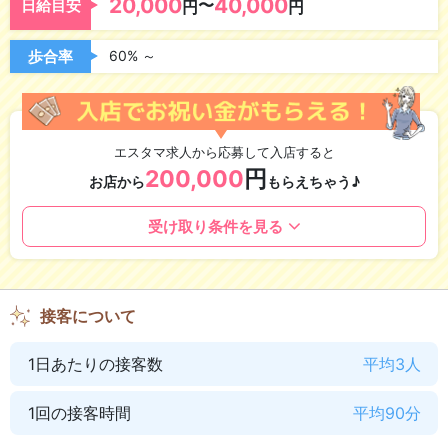
20,000
40,000
指名料バックあり
〜
オプションバックあり
日給目安
円
円
歩合率
60% ～
気になるお店の環境
研修制度あり
資格取得可能
エスタマ求人から応募して入店すると
アリバイ会社あり
寮完備
200,000
円
お店から
もらえちゃう♪
ニューオープン
お店に宿泊可
細かい条件などは設定ありますが決して難しくない条件となっ
受け取り条件を見る
ております♪
独立支援あり
wifi完備
詳細は面接の時にお伝えいたします♪
出張面接
接客について
1日あたりの接客数
平均3人
待遇・働きやすさ
未経験OK
経験者優遇
1回の接客時間
平均90分
制服貸与
自由出勤制