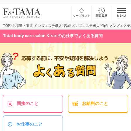
キープリスト
閲覧履歴
MENU
TOP
北海道・東北 メンズエステ求人
宮城 メンズエステ求人
仙台 メンズエステ
お仕事検索
Total body care salon Kirariのお仕事でよくある質問
お仕事ランキング
お仕事体験談
スカウト型求人エスジョブ
メンズエステコラム
ログイン
新規会員登録
面接
のこと
お給料
のこと
お仕事
のこと