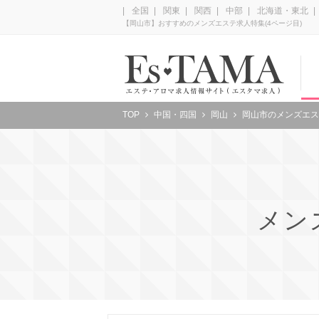
全国
関東
関西
中部
北海道・東北
【岡山市】おすすめのメンズエステ求人特集(4ページ目)
TOP
中国・四国
岡山
岡山市のメンズエス
メン