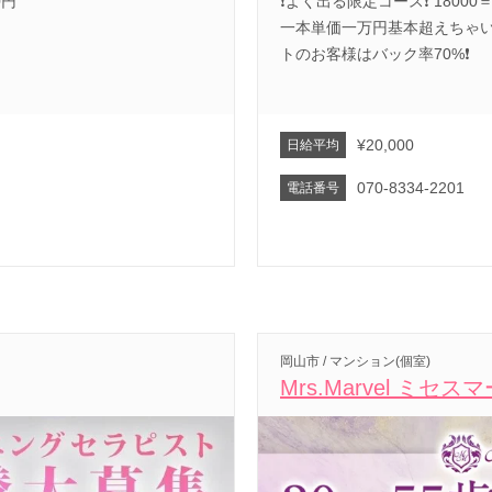
0円
❗️よく出る限定コース❗️ 18000
一本単価一万円基本超えちゃいます
トのお客様はバック率70%❗️
¥20,000
日給平均
070-8334-2201
電話番号
岡山市 / マンション(個室)
Mrs.Marvel ミセス