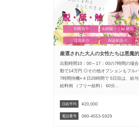
厳選された大人の女性たちは悪魔的..
出勤時間10：00～17：00の7時間の場合
勤で14万円 ◎その他オプションもフル
7時間待機×４日28時間で 5日目は、
給料例 （フリー給料） 60分...
¥20,000
日給平均
080-4553-5929
電話番号