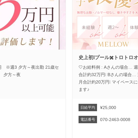
史上初❕プール✖️トロトロ
 ※週3 夕方～夜出勤 21歳セ
🤍お給料例 : Aさんの場合… 
1 夕方～夜
合計約32万円❕ Bさんの場合… 
月合計約20万円❕ マイペー
ます♪
¥25,000
日給平均
070-2463-0008
電話番号