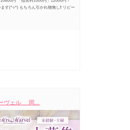
＝10800円 「指名料1000円」12000円！
(^○^) もちろん引かれ物無し❗️ リピー
マーヴェル 岡...