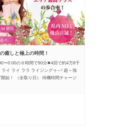
の癒しと極上の時間！
0〜0:00の６時間で90分✖︎4回で約4万8千
 ライ ライ ララ ライジングゥ～! 超～強
ング開始！ （全取り日） 待機時間チャージ