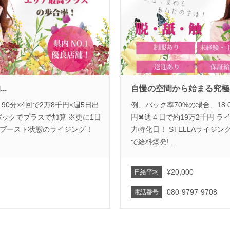
.
自慢の空間から始まる究極
 90分×4回で2万8千円×週5日出
例、バック率70%の場合、18:0
バックでプラスで加算 ※更に1日
円✖︎週４日で約19万2千円 ライ
給与ブースト状態のライジング！
力特化日！ STELLAライジ
で給料爆発! ...
¥20,000
日給平均
080-9797-9708
電話番号