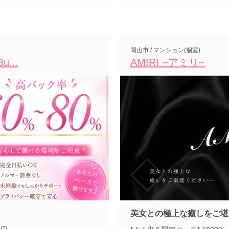
岡山市 / マンション(個室)
u...
AMIRI ~アミリ~
美女との極上な癒しをご堪