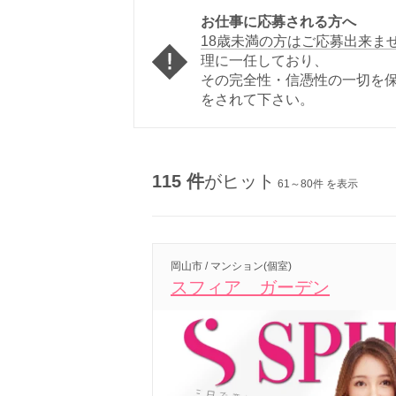
お仕事に応募される方へ
18歳未満の方はご応募出来ま
理に一任しており、
その完全性・信憑性の一切を
をされて下さい。
115 件
がヒット
61～80件 を表示
岡山市 / マンション(個室)
スフィア ガーデン